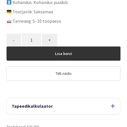
Kohandus: Kohandus puudub
Tootjariik: Saksamaa
Tarneaeg: 5–10 tööpäeva
Quantity
Lisa korvi
Telli näidis
Tapeedikalkulaator
Tootekood:
541260