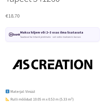
€
18.70
Maksa hiljem või 2–3 osas ilma lisatasuta
Saadaval ka Inbank järelmaks · vali sobiv makseviis kassas
Materjal: Vinüül
Rulli mõõdud: 10.05 m x 0.53 m (5.33 m²)