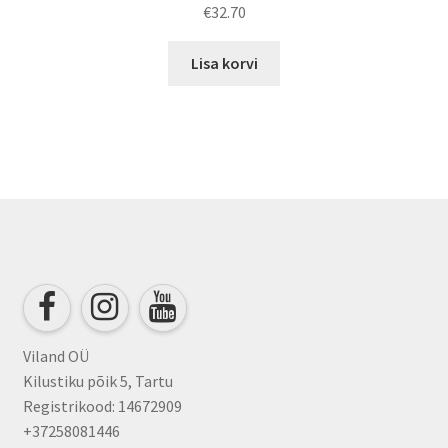
€
32.70
Lisa korvi
Viland OÜ
Kilustiku põik 5, Tartu
Registrikood: 14672909
+37258081446