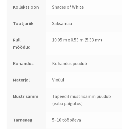
Kollektsioon
Shades of White
Tootjariik
Saksamaa
Rulli
10.05 m x 0.53 m (5.33 m²)
mõõdud
Kohandus
Kohandus puudub
Materjal
Vinüül
Mustrisamm
Tapeedil mustrisamm puudub
(vaba paigutus)
Tarneaeg
5–10 tööpäeva