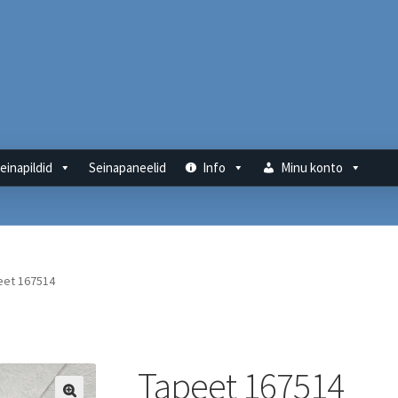
einapildid
Seinapaneelid
Info
Minu konto
eet 167514
Tapeet 167514