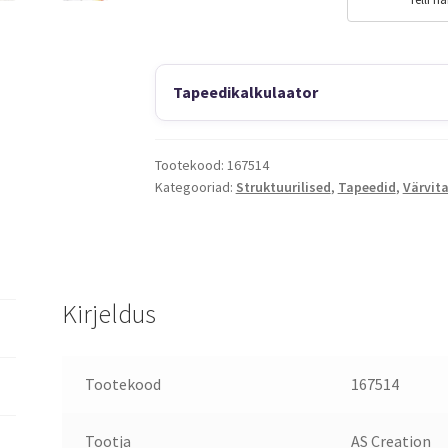
Tapeedikalkulaator
Tootekood:
167514
Kategooriad:
Struktuurilised
,
Tapeedid
,
Värvit
Kirjeldus
Tootekood
167514
Tootja
AS Creation