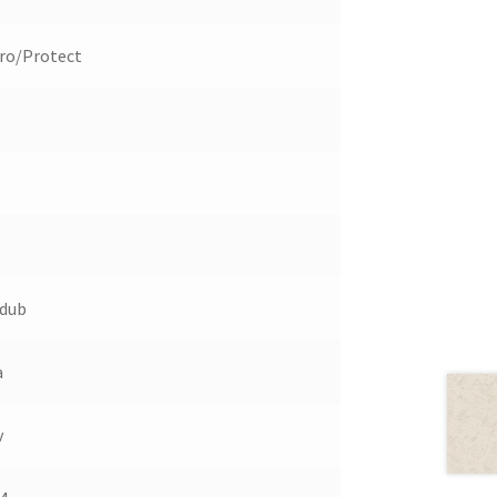
Pro/Protect
dub
a
v