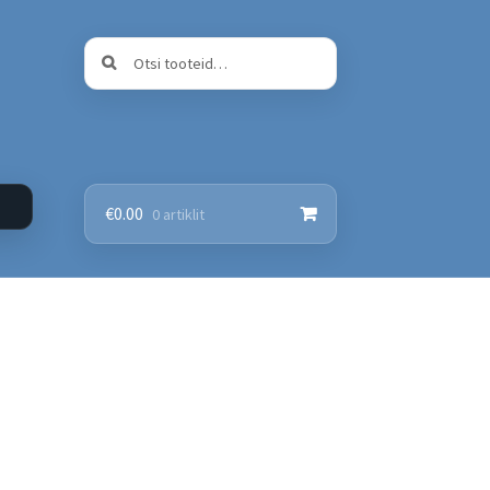
Otsi:
Otsi
€
0.00
0 artiklit