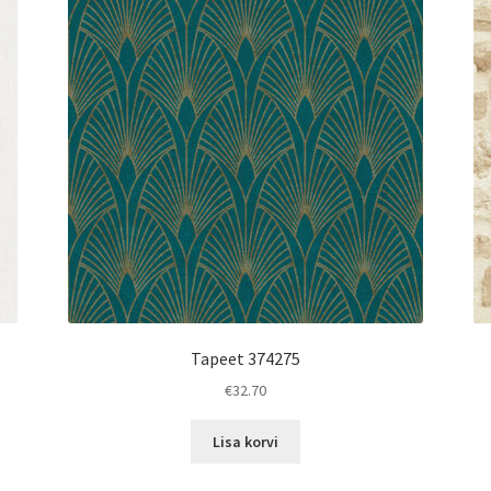
Tapeet 374275
€
32.70
Lisa korvi