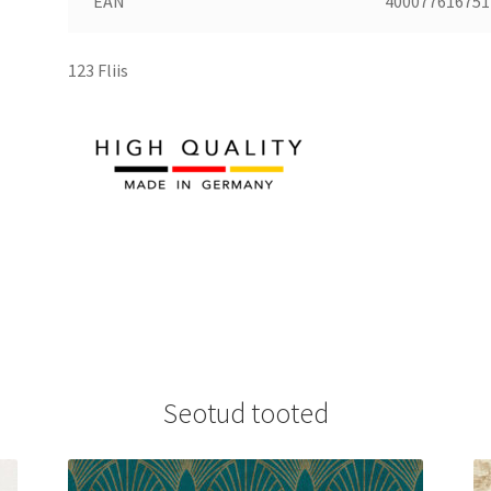
EAN
400077616751
123 Fliis
Seotud tooted