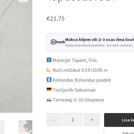
€
21.75
Maksa hiljem või 2–3 osas ilma lisa
Saadaval ka Inbank järelmaks · vali sobiv makseviis
Materjal: Tapeet, Fliis
Rulli mõõdud: 0.53×10.05 m
Kohandus: Kohandus puudub
Tootjariik: Saksamaa
Tarneaeg: 5–10 tööpäeva
Quantity
Lisa k
Telli nä