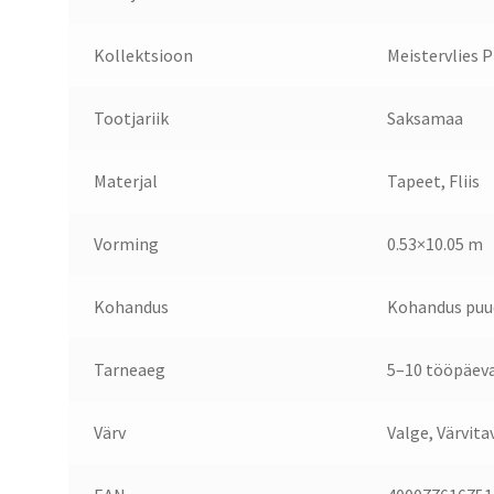
Kollektsioon
Meistervlies 
Tootjariik
Saksamaa
Materjal
Tapeet, Fliis
Vorming
0.53×10.05 m
Kohandus
Kohandus puu
Tarneaeg
5–10 tööpäev
Värv
Valge, Värvita