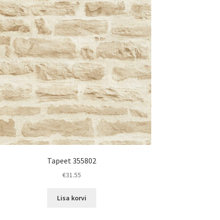
Tapeet 355802
€
31.55
Lisa korvi