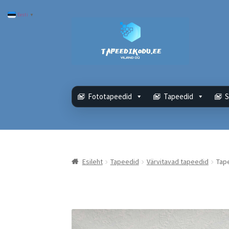
Eesti
▼
Liigu
Liigu
navigeerimisele
sisu
juurde
Fototapeedid
Tapeedid
S
Esileht
Tapeedid
Värvitavad tapeedid
Tap