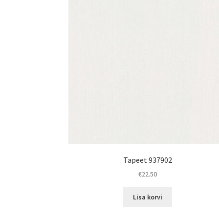
Tapeet 937902
€
22.50
Lisa korvi