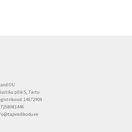
land OÜ
lustiku põik 5, Tartu
gistrikood: 14672909
37258081446
fo@tapeedikodu.ee