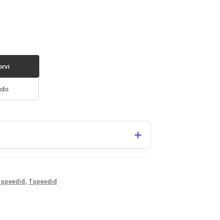
orvi
idis
tapeedid
,
Tapeedid