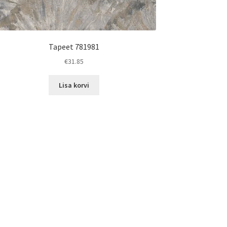
Tapeet 781981
€
31.85
Lisa korvi