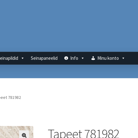
einapildid
Seinapaneelid
Info
Minu konto
peet 781982
Tapeet 781982