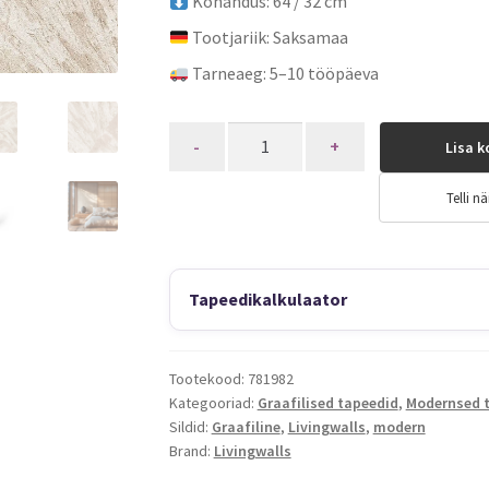
Kohandus: 64 / 32 cm
Tootjariik: Saksamaa
Tarneaeg: 5–10 tööpäeva
Quantity
Lisa k
Telli nä
Tapeedikalkulaator
Tootekood:
781982
Kategooriad:
Graafilised tapeedid
,
Modernsed 
Sildid:
Graafiline
,
Livingwalls
,
modern
Brand:
Livingwalls