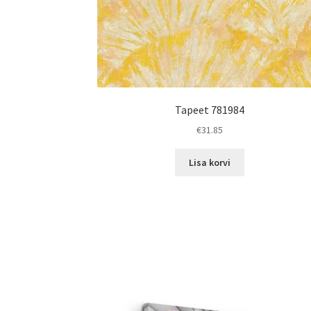
Tapeet 781984
€
31.85
Lisa korvi