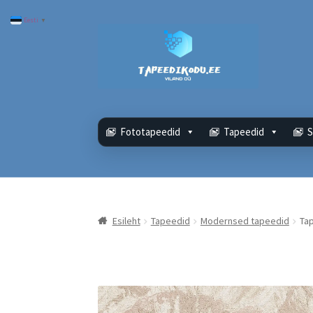
Eesti
▼
Liigu
Liigu
navigeerimisele
sisu
juurde
Fototapeedid
Tapeedid
S
Esileht
Tapeedid
Modernsed tapeedid
Ta