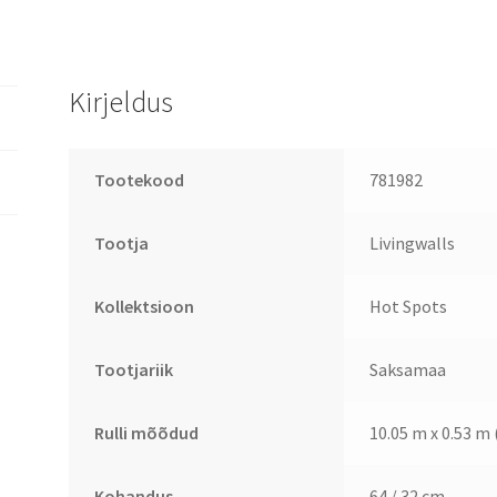
Kirjeldus
Tootekood
781982
Tootja
Livingwalls
Kollektsioon
Hot Spots
Tootjariik
Saksamaa
Rulli mõõdud
10.05 m x 0.53 m 
Kohandus
64 / 32 cm