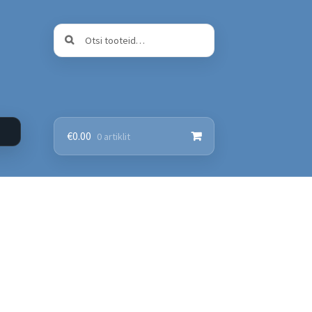
Otsi:
Otsi
€
0.00
0 artiklit