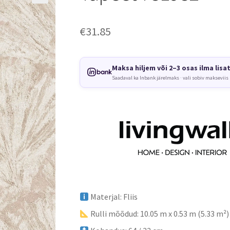
€
31.85
Maksa hiljem või 2–3 osas ilma lisa
Saadaval ka Inbank järelmaks · vali sobiv makseviis
Materjal: Fliis
Rulli mõõdud: 10.05 m x 0.53 m (5.33 m²)