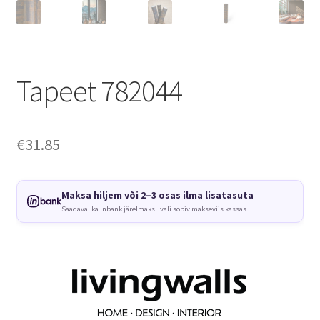
Tapeet 782044
€
31.85
Maksa hiljem või 2–3 osas ilma lisatasuta
Saadaval ka Inbank järelmaks · vali sobiv makseviis kassas