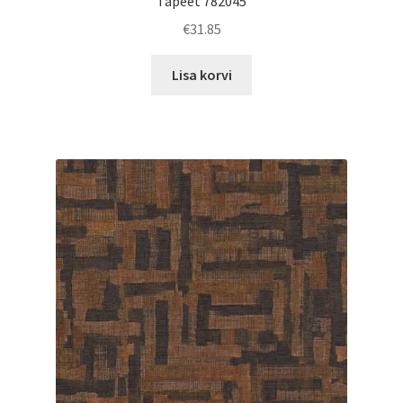
Tapeet 782045
€
31.85
Lisa korvi