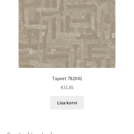
Tapeet 782042
€
31.85
Lisa korvi