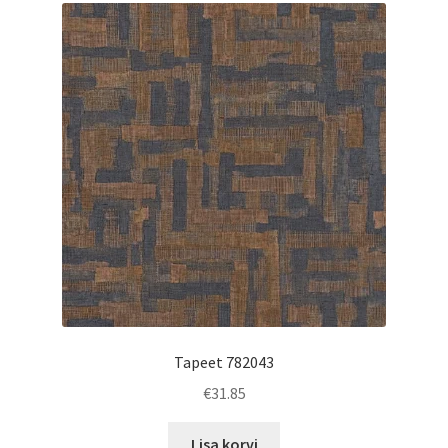
Tapeet 782043
€
31.85
Lisa korvi