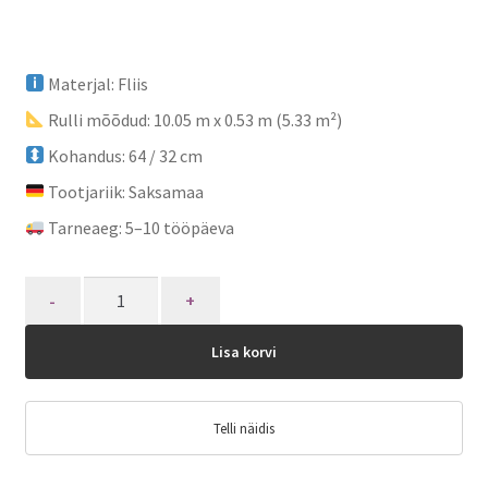
Materjal: Fliis
Rulli mõõdud: 10.05 m x 0.53 m (5.33 m²)
Kohandus: 64 / 32 cm
Tootjariik: Saksamaa
Tarneaeg: 5–10 tööpäeva
Quantity
Lisa korvi
Telli näidis