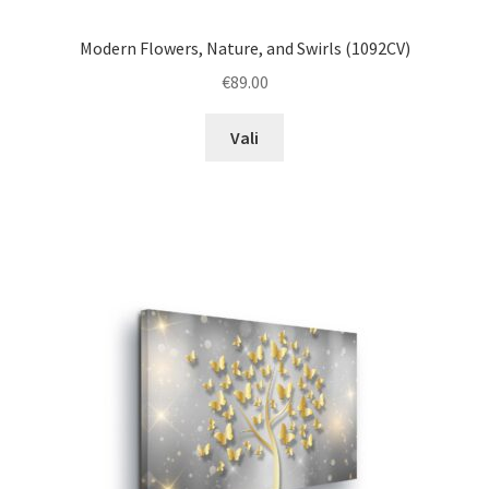
Modern Flowers, Nature, and Swirls (1092CV)
€
89.00
This
Vali
product
has
multiple
variants.
The
options
may
be
chosen
on
the
product
page