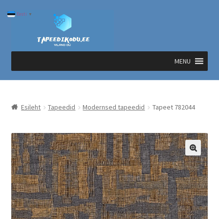
Liigu
Liigu
Eesti
▼
navigeerimisele
sisu
juurde
MENU
Esileht
Tapeedid
Modernsed tapeedid
Tapeet 782044