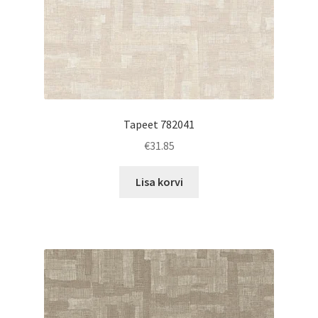
Tapeet 782041
€
31.85
Lisa korvi