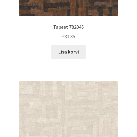
Tapeet 782046
€
31.85
Lisa korvi