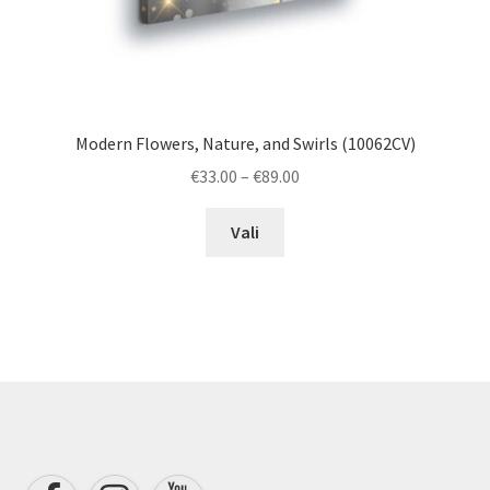
Modern Flowers, Nature, and Swirls (10062CV)
Price
€
33.00
–
€
89.00
range:
This
€33.00
Vali
product
through
has
€89.00
multiple
variants.
The
options
may
be
chosen