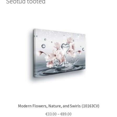
Seotud tooted
Modern Flowers, Nature, and Swirls (10163CV)
Price
€
33.00
–
€
89.00