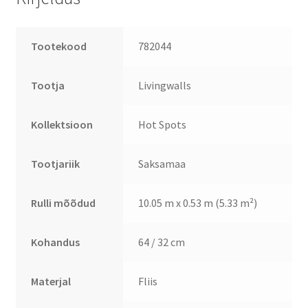
Tootekood
782044
Tootja
Livingwalls
Kollektsioon
Hot Spots
Tootjariik
Saksamaa
Rulli mõõdud
10.05 m x 0.53 m (5.33 m²)
Kohandus
64 / 32 cm
Materjal
Fliis