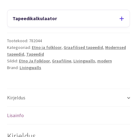
Tapeedikalkulaator
Tootekood:
782044
Kategooriad:
Etno ja folkloor
,
Graafilised tapeedid
,
Modernsed
tapeedid
,
Tapeedid
Sildid:
Etno Ja Folkloor
,
Graafiline
,
Livingwalls
,
modern
Brand:
Livingwalls
Kirjeldus
Lisainfo
Kirjeldus