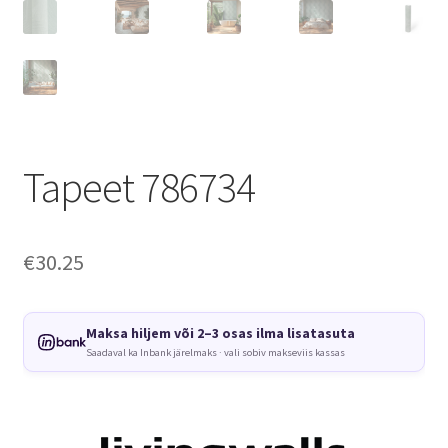
Tapeet 786734
€
30.25
Maksa hiljem või 2–3 osas ilma lisatasuta
Saadaval ka Inbank järelmaks · vali sobiv makseviis kassas