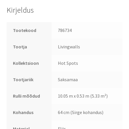
Kirjeldus
Tootekood
786734
Tootja
Livingwalls
Kollektsioon
Hot Spots
Tootjariik
Saksamaa
Rulli mõõdud
10.05 m x 0.53 m (5.33 m²)
Kohandus
64 cm (Sirge kohandus)
Materjal
Fliis