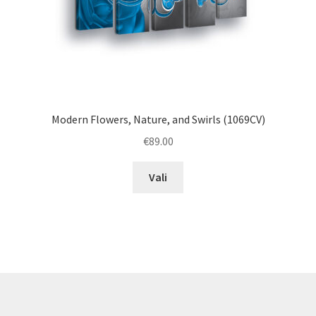
product
page
Modern Flowers, Nature, and Swirls (1069CV)
€
89.00
This
Vali
product
has
multiple
variants.
The
options
may
be