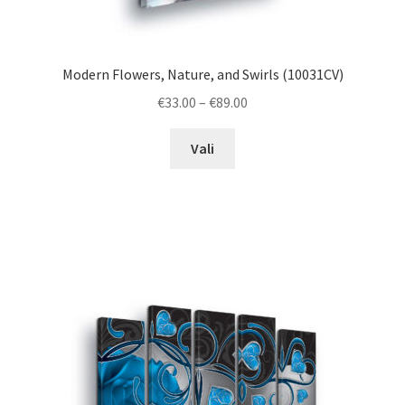
Modern Flowers, Nature, and Swirls (10031CV)
Price
€
33.00
–
€
89.00
range:
This
€33.00
Vali
product
through
has
€89.00
multiple
variants.
The
options
may
be
chosen
on
the