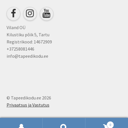
chosen
on
the
product
Viland OÜ
page
Kilustiku põik 5, Tartu
Registrikood: 14672909
+37258081446
info@tapeedikodu.ee
© Tapeedikodu.ee 2026
Privaatsus ja Vastutus
0