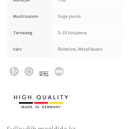
Mustrisamm
Sirge joonis
Tarneaeg
5–10 tööpäeva
Värv
Roheline, Metallikvärv
Sulle võib meeldida ka…