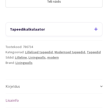
Telli näidis
Tapeedikalkulaator
Tootekood:
786734
Kategooriad:
Lillelised tapeedid
,
Modernsed tapeedid
,
Tapeedid
Sildid:
Lilleline
,
Livingwalls
,
modern
Brand:
Livingwalls
Kirjeldus
Lisainfo