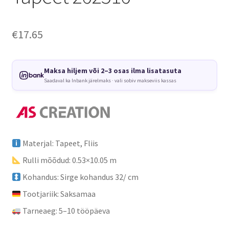
€
17.65
Maksa hiljem või 2–3 osas ilma lisatasuta
Saadaval ka Inbank järelmaks · vali sobiv makseviis kassas
Materjal: Tapeet, Fliis
Rulli mõõdud: 0.53×10.05 m
Kohandus: Sirge kohandus 32/ cm
Tootjariik: Saksamaa
Tarneaeg: 5–10 tööpäeva