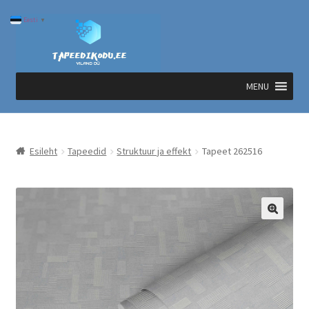
Liigu
Liigu
Eesti
▼
navigeerimisele
sisu
juurde
MENU
Esileht
Tapeedid
Struktuur ja effekt
Tapeet 262516