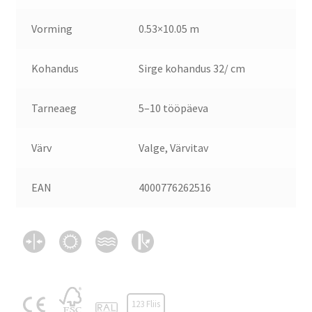
Vorming
0.53×10.05 m
Kohandus
Sirge kohandus 32/ cm
Tarneaeg
5–10 tööpäeva
Värv
Valge, Värvitav
EAN
4000776262516
123 Fliis