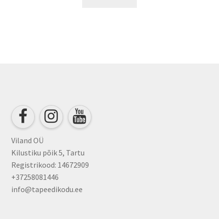
Viland OÜ
Kilustiku põik 5, Tartu
Registrikood: 14672909
+37258081446
info@tapeedikodu.ee