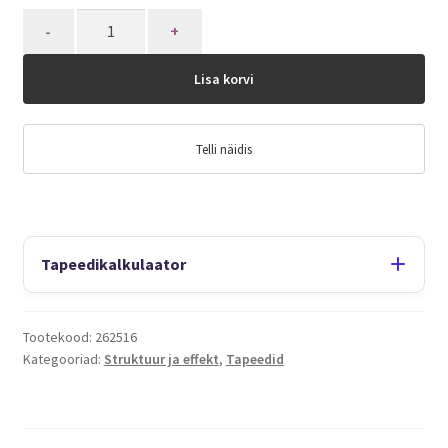
Quantity
Lisa korvi
Telli näidis
Tapeedikalkulaator
Tootekood:
262516
Kategooriad:
Struktuur ja effekt
,
Tapeedid