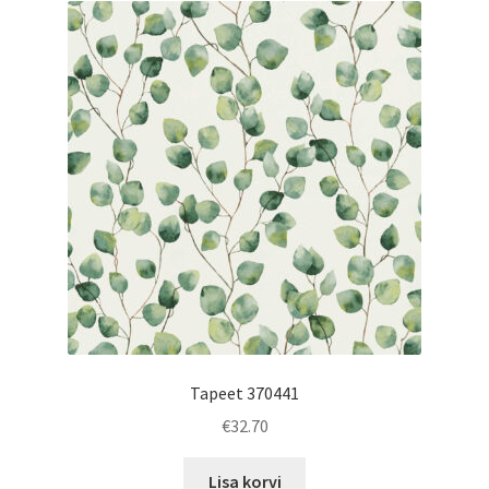
Tapeet 370441
€
32.70
Lisa korvi