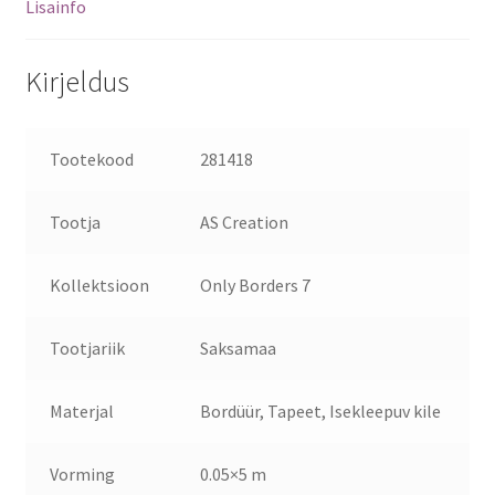
Lisainfo
Kirjeldus
Tootekood
281418
Tootja
AS Creation
Kollektsioon
Only Borders 7
Tootjariik
Saksamaa
Materjal
Bordüür, Tapeet, Isekleepuv kile
Vorming
0.05×5 m