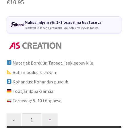
€
10.95
Maksa hiljem või 2–3 osas ilma lisatasuta
Saadaval ka Inbank järelmaks · vali sobiv makseviis kassas
Materjal: Bordüür, Tapeet, Isekleepuv kile
Rulli mõõdud: 0.05×5 m
Kohandus: Kohandus puudub
Tootjariik: Saksamaa
Tarneaeg: 5–10 tööpäeva
Quantity