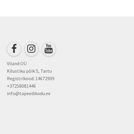
Viland OÜ
Kilustiku põik 5, Tartu
Registrikood: 14672909
+37258081446
info@tapeedikodu.ee