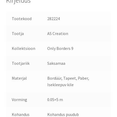
Kirjeldus
Tootekood
282224
Tootja
AS Creation
Kollektsioon
Only Borders 9
Tootjariik
Saksamaa
Materjal
Bordüür, Tapeet, Paber,
Isekleepuv kile
Vorming
0.05×5 m
Kohandus
Kohandus puudub