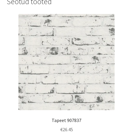
Seotud tooted
Tapeet 907837
€
26.45