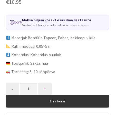
€
10.95
Maksa hiljem või 2–3 osas ilma lisatasuta
Saadaval ka Inbank järelmaks · vali sobiv makseviis kassas
Materjal: Bordüür, Tapeet, Paber, Isekleepuv kile
Rulli mõõdud: 0.05×5 m
Kohandus: Kohandus puudub
Tootjariik: Saksamaa
Tarneaeg: 5–10 tööpäeva
Quantity
Lisa korvi