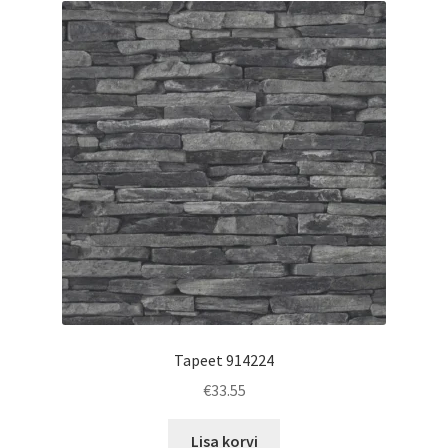
Tapeet 914224
€
33.55
Lisa korvi