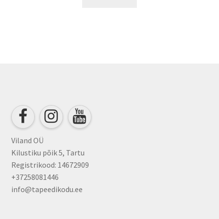
Viland OÜ
Kilustiku põik 5, Tartu
Registrikood: 14672909
+37258081446
info@tapeedikodu.ee