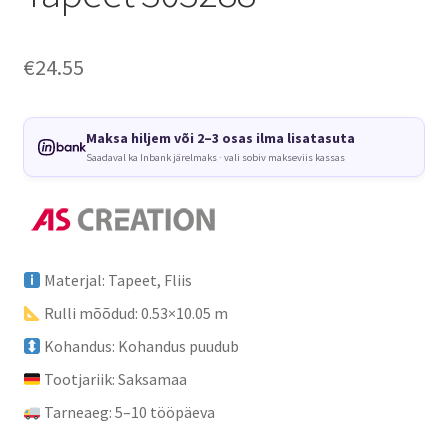
€
24.55
Maksa hiljem või 2–3 osas ilma lisatasuta
Saadaval ka Inbank järelmaks · vali sobiv makseviis kassas
Materjal: Tapeet, Fliis
Rulli mõõdud: 0.53×10.05 m
Kohandus: Kohandus puudub
Tootjariik: Saksamaa
Tarneaeg: 5–10 tööpäeva