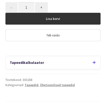
Quantity
Lisa korvi
Telli näidis
Tapeedikalkulaator
Tootekood:
303288
Kategooriad:
Tapeedid
,
Ühetoonilised tapeedid