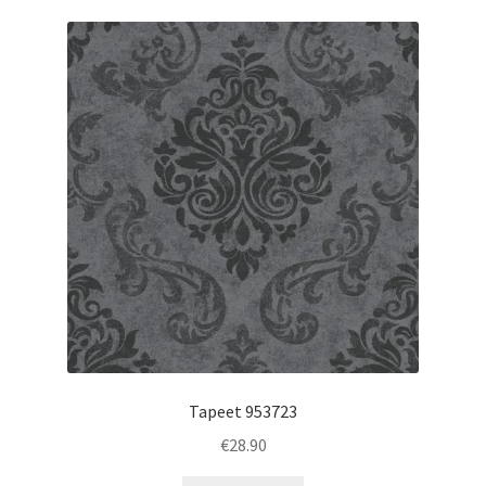
Tapeet 953723
€
28.90