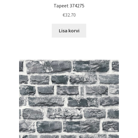
Tapeet 374275
€
32.70
Lisa korvi