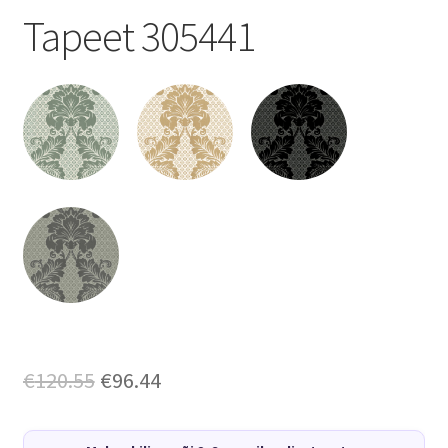
Tapeet 305441
Algne
Current
€
120.55
€
96.44
hind
price