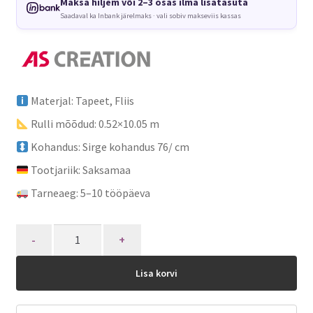
oli:
is:
Maksa hiljem või 2–3 osas ilma lisatasuta
Saadaval ka Inbank järelmaks · vali sobiv makseviis kassas
€120.55.
€96.44.
Materjal: Tapeet, Fliis
Rulli mõõdud: 0.52×10.05 m
Kohandus: Sirge kohandus 76/ cm
Tootjariik: Saksamaa
Tarneaeg: 5–10 tööpäeva
Quantity
Lisa korvi