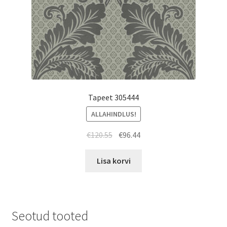
Tapeet 305444
ALLAHINDLUS!
Algne
Current
€
120.55
€
96.44
hind
price
oli:
is:
Lisa korvi
€120.55.
€96.44.
Seotud tooted