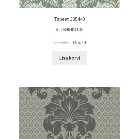
Tapeet 305443
ALLAHINDLUS!
Algne
Current
€
120.55
€
96.44
hind
price
oli:
is:
Lisa korvi
€120.55.
€96.44.