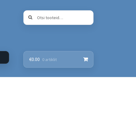
Otsi:
Otsi
€
0.00
0 artiklit