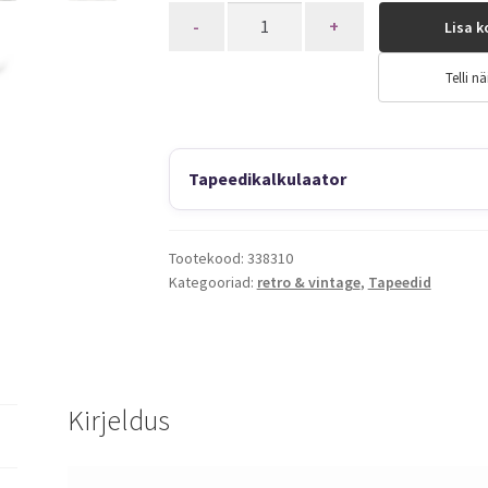
Quantity
Lisa k
Telli nä
Tapeedikalkulaator
Tootekood:
338310
Kategooriad:
retro & vintage
,
Tapeedid
Kirjeldus