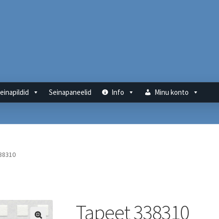
einapildid
Seinapaneelid
Info
Minu konto
38310
Tapeet 338310