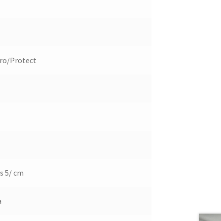
Pro/Protect
s 5/ cm
a