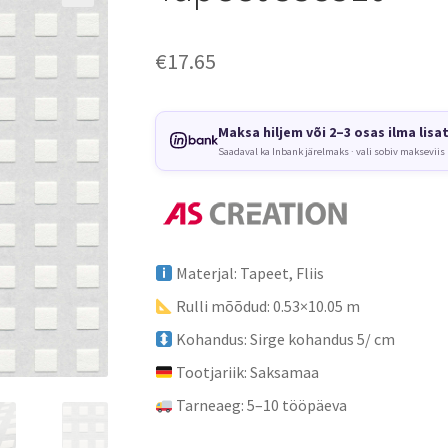
€
17.65
Maksa hiljem või 2–3 osas ilma lisa
Saadaval ka Inbank järelmaks · vali sobiv makseviis
Materjal: Tapeet, Fliis
Rulli mõõdud: 0.53×10.05 m
Kohandus: Sirge kohandus 5/ cm
Tootjariik: Saksamaa
Tarneaeg: 5–10 tööpäeva