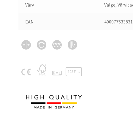
Värv
Valge, Värvita
EAN
400077633831
123 Fliis