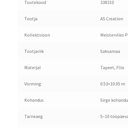
Tootekood
338310
Tootja
AS Creation
Kollektsioon
Meistervlies 
Tootjariik
Saksamaa
Materjal
Tapeet, Fliis
Vorming
0.53×10.05 m
Kohandus
Sirge kohandu
Tarneaeg
5–10 tööpäev