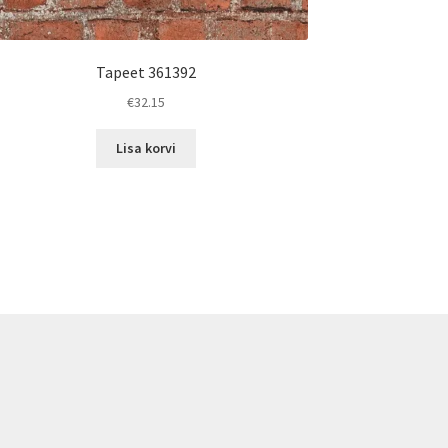
Tapeet 361392
€
32.15
Lisa korvi