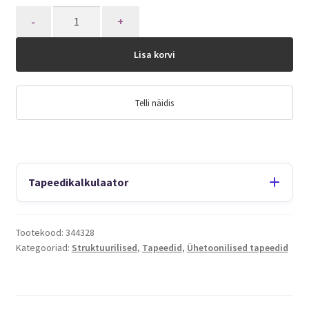
Quantity
Lisa korvi
Telli näidis
Tapeedikalkulaator
Tootekood:
344328
Kategooriad:
Struktuurilised
,
Tapeedid
,
Ühetoonilised tapeedid