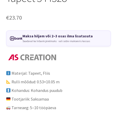
€
23.70
Maksa hiljem või 2–3 osas ilma lisatasuta
Saadaval ka Inbank järelmaks · vali sobiv makseviis kassas
Materjal: Tapeet, Fliis
Rulli mõõdud: 0.53×10.05 m
Kohandus: Kohandus puudub
Tootjariik: Saksamaa
Tarneaeg: 5–10 tööpäeva