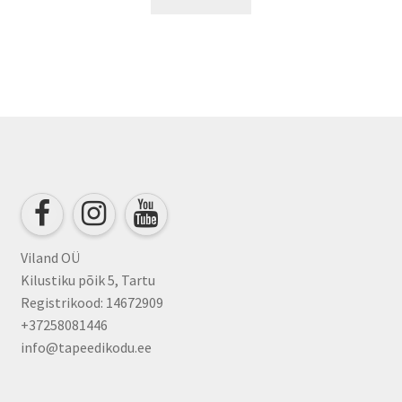
Viland OÜ
Kilustiku põik 5, Tartu
Registrikood: 14672909
+37258081446
info@tapeedikodu.ee