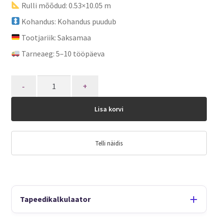
Rulli mõõdud: 0.53×10.05 m
Kohandus: Kohandus puudub
Tootjariik: Saksamaa
Tarneaeg: 5–10 tööpäeva
Quantity
Lisa korvi
Telli näidis
Tapeedikalkulaator