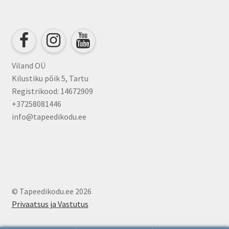
Viland OÜ
Kilustiku põik 5, Tartu
Registrikood: 14672909
+37258081446
info@tapeedikodu.ee
© Tapeedikodu.ee 2026
Privaatsus ja Vastutus