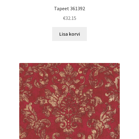
Tapeet 361392
€
32.15
Lisa korvi