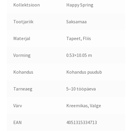
Kollektsioon
Happy Spring
Tootjariik
Saksamaa
Materjal
Tapeet, Fliis
Vorming
0.53×10.05 m
Kohandus
Kohandus puudub
Tarneaeg
5–10 tööpäeva
Värv
Kreemikas, Valge
EAN
4051315334713