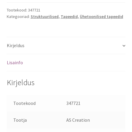
Tootekood:
347721
Kategooriad:
Struktuurilised
,
Tapeedid
,
Ühetoonilised tapeedid
Kirjeldus
Lisainfo
Kirjeldus
Tootekood
347721
Tootja
AS Creation