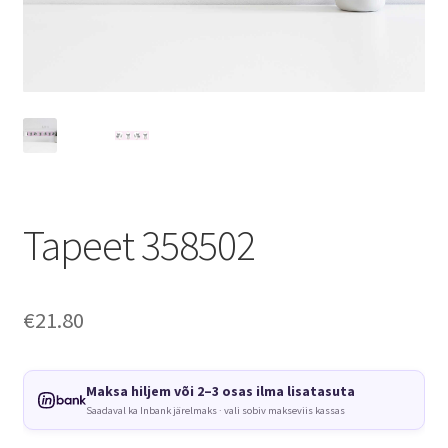
Tapeet 358502
€
21.80
Maksa hiljem või 2–3 osas ilma lisatasuta
Saadaval ka Inbank järelmaks · vali sobiv makseviis kassas