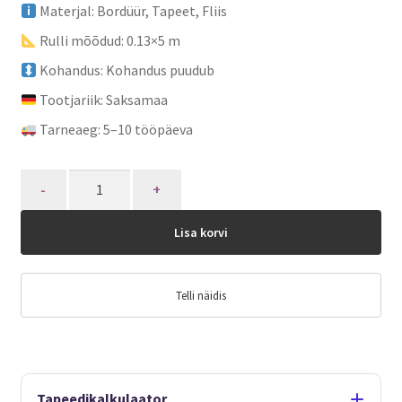
Materjal: Bordüür, Tapeet, Fliis
Rulli mõõdud: 0.13×5 m
Kohandus: Kohandus puudub
Tootjariik: Saksamaa
Tarneaeg: 5–10 tööpäeva
Quantity
Lisa korvi
Telli näidis
Tapeedikalkulaator