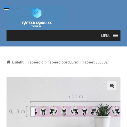
Liigu
Liigu
Eesti
▼
navigeerimisele
sisu
juurde
MENU
Esileht
Tapeedid
Tapeedibordüürid
Tapeet 358502