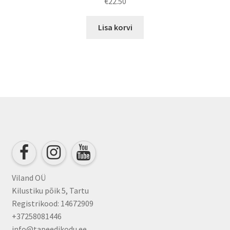
€
22.50
Lisa korvi
Viland OÜ
Kilustiku põik 5, Tartu
Registrikood: 14672909
+37258081446
info@tapeedikodu.ee