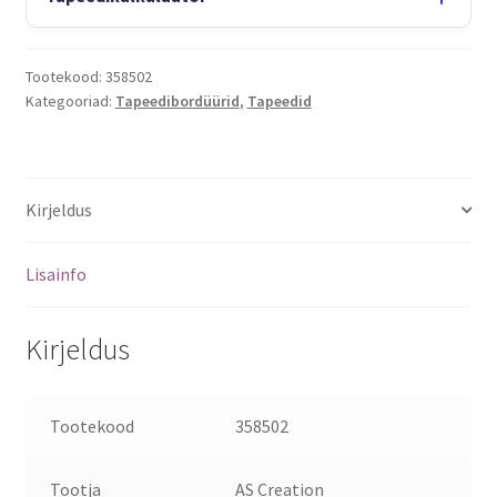
Tootekood:
358502
Kategooriad:
Tapeedibordüürid
,
Tapeedid
Kirjeldus
Lisainfo
Kirjeldus
Tootekood
358502
Tootja
AS Creation