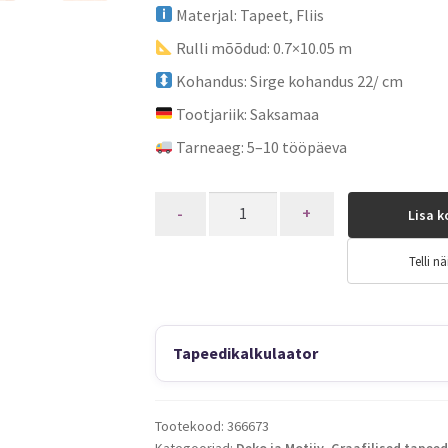
Materjal: Tapeet, Fliis
Rulli mõõdud: 0.7×10.05 m
Kohandus: Sirge kohandus 22/ cm
Tootjariik: Saksamaa
Tarneaeg: 5–10 tööpäeva
Quantity
Lisa k
Telli nä
Tapeedikalkulaator
Tootekood:
366673