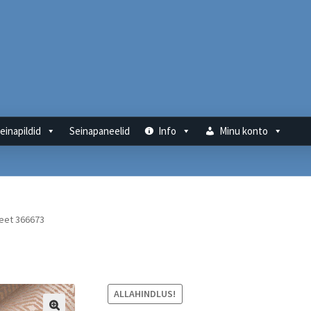
einapildid
Seinapaneelid
Info
Minu konto
eet 366673
ALLAHINDLUS!