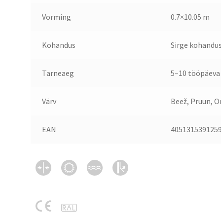
Vorming
0.7×10.05 m
Kohandus
Sirge kohandus
Tarneaeg
5–10 tööpäeva
Värv
Beež, Pruun, O
EAN
405131539125