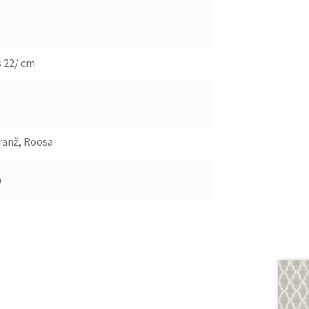
 22/ cm
ranž, Roosa
9