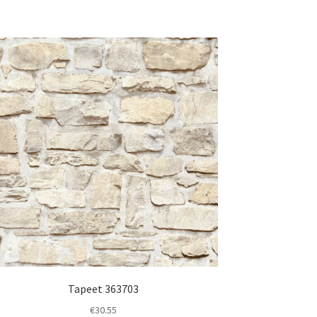
Tapeet 363703
€
30.55