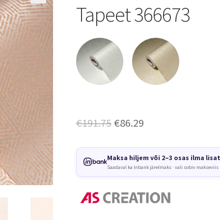
Tapeet 366673
Algne
Current
€
191.75
€
86.29
hind
price
oli:
is:
Maksa hiljem või 2–3 osas ilma lisa
Saadaval ka Inbank järelmaks · vali sobiv makseviis
€191.75.
€86.29.