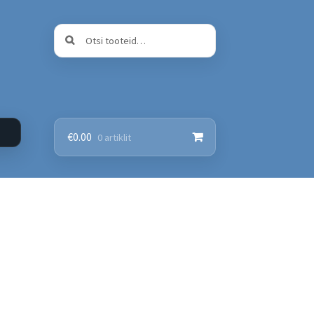
Otsi:
Otsi
€
0.00
0 artiklit