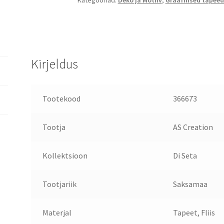
Kategooriad:
Deko ja Motiiv
,
Graafilised tapeed
Kirjeldus
Tootekood
366673
Tootja
AS Creation
Kollektsioon
Di Seta
Tootjariik
Saksamaa
Materjal
Tapeet, Fliis