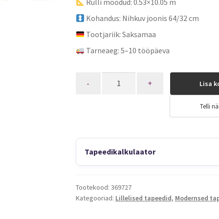
Rulli mõõdud: 0.53×10.05 m
Kohandus: Nihkuv joonis 64/32 cm
Tootjariik: Saksamaa
Tarneaeg: 5–10 tööpäeva
Quantity
Lisa k
Telli nä
Tapeedikalkulaator
Tootekood:
369727
Kategooriad:
Lillelised tapeedid
,
Modernsed ta