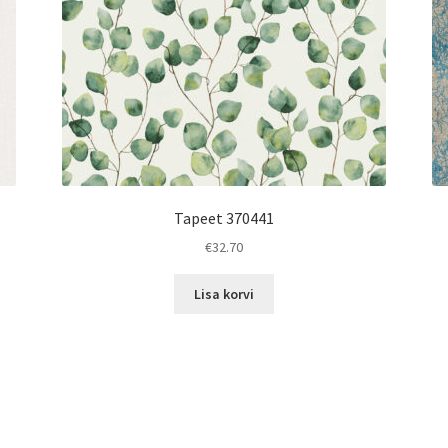
Tapeet 370441
€
32.70
Lisa korvi