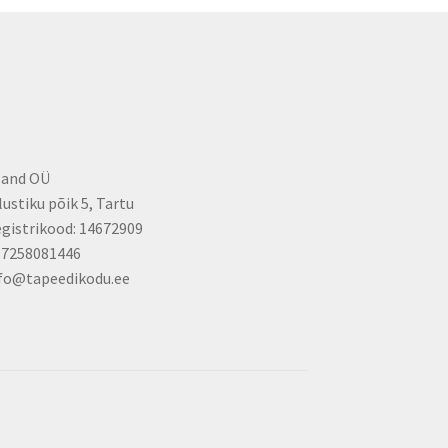
land OÜ
lustiku põik 5, Tartu
gistrikood: 14672909
37258081446
fo@tapeedikodu.ee