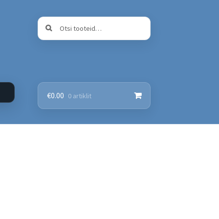
Otsi:
Otsi
€
0.00
0 artiklit