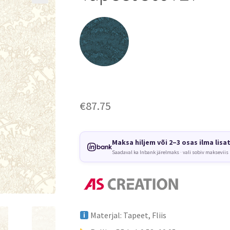
€
87.75
Maksa hiljem või 2–3 osas ilma lisa
Saadaval ka Inbank järelmaks · vali sobiv makseviis
Materjal: Tapeet, Fliis