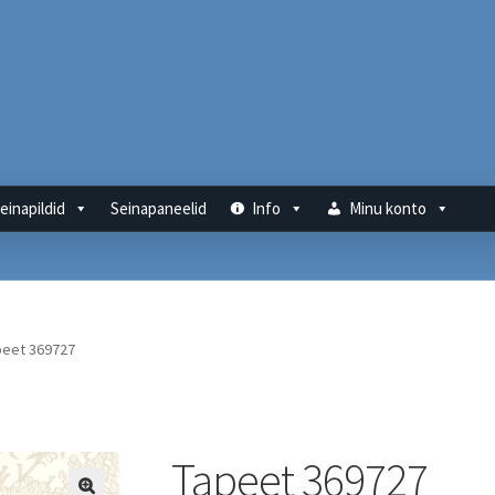
einapildid
Seinapaneelid
Info
Minu konto
peet 369727
Tapeet 369727