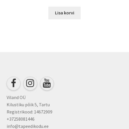
Lisa korvi
Viland OÜ
Kilustiku põik 5, Tartu
Registrikood: 14672909
+37258081446
info@tapeedikodu.ee