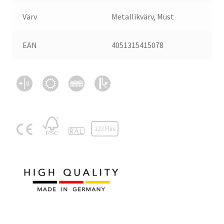
Värv
Metallikvärv, Must
EAN
4051315415078
123 Fliis