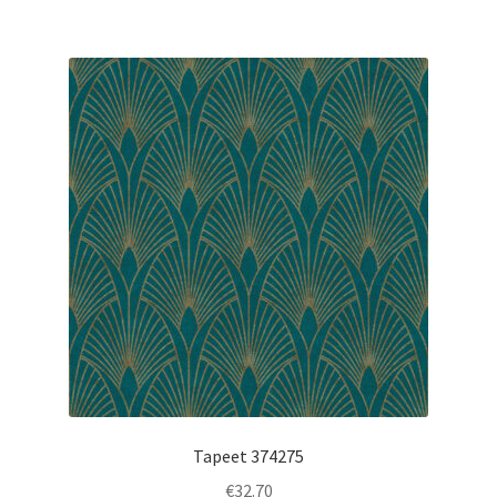
Tapeet 374275
€
32.70