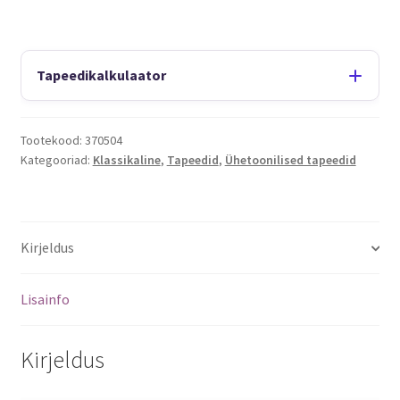
Tapeedikalkulaator
Tootekood:
370504
Kategooriad:
Klassikaline
,
Tapeedid
,
Ühetoonilised tapeedid
Kirjeldus
Lisainfo
Kirjeldus