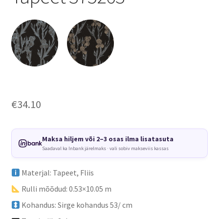
€
34.10
Maksa hiljem või 2–3 osas ilma lisatasuta
Saadaval ka Inbank järelmaks · vali sobiv makseviis kassas
Materjal: Tapeet, Fliis
Rulli mõõdud: 0.53×10.05 m
Kohandus: Sirge kohandus 53/ cm