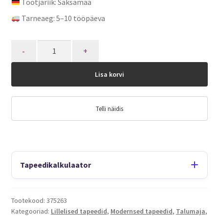
Tootjariik: Saksamaa
Tarneaeg: 5–10 tööpäeva
Quantity
Lisa korvi
Telli näidis
Tapeedikalkulaator
Tootekood:
375263
Kategooriad:
Lillelised tapeedid
,
Modernsed tapeedid
,
Talumaja
,