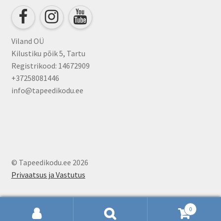
Viland OÜ
Kilustiku põik 5, Tartu
Registrikood: 14672909
+37258081446
info@tapeedikodu.ee
© Tapeedikodu.ee 2026
Privaatsus ja Vastutus
0
Otsi:
Otsi