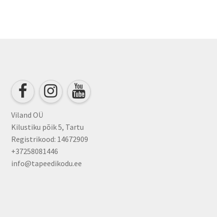
Viland OÜ
Kilustiku põik 5, Tartu
Registrikood: 14672909
+37258081446
info@tapeedikodu.ee