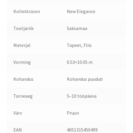
Kollektsioon
New Elegance
Tootjariik
Saksamaa
Materjal
Tapeet, Fliis
Vorming
0.53×10.05 m
Kohandus
Kohandus puudub
Tarneaeg
5–10 tööpäeva
Värv
Pruun
EAN
4051315450499