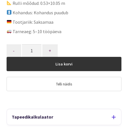
Rulli mõõdud: 0.53×10.05 m
Kohandus: Kohandus puudub
Tootjariik: Saksamaa
Tarneaeg: 5–10 tööpäeva
Quantity
Lisa korvi
Telli näidis
Tapeedikalkulaator