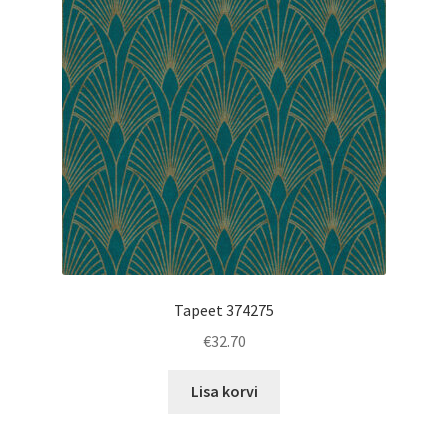
Tapeet 374275
€
32.70
Lisa korvi