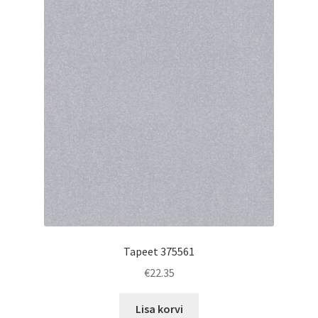
Tapeet 375561
€
22.35
Lisa korvi