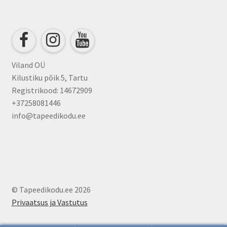
Viland OÜ
Kilustiku põik 5, Tartu
Registrikood: 14672909
+37258081446
info@tapeedikodu.ee
© Tapeedikodu.ee 2026
Privaatsus ja Vastutus