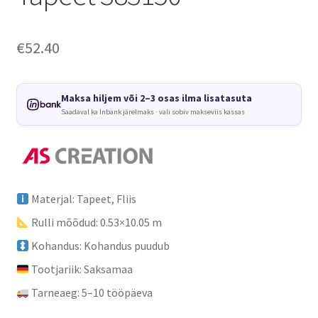
€
52.40
Maksa hiljem või 2–3 osas ilma lisatasuta
Saadaval ka Inbank järelmaks · vali sobiv makseviis kassas
Materjal: Tapeet, Fliis
Rulli mõõdud: 0.53×10.05 m
Kohandus: Kohandus puudub
Tootjariik: Saksamaa
Tarneaeg: 5–10 tööpäeva