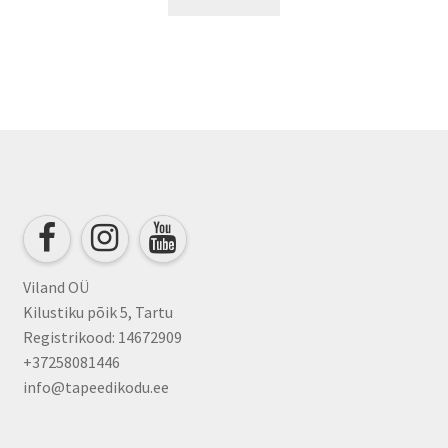
Viland OÜ
Kilustiku põik 5, Tartu
Registrikood: 14672909
+37258081446
info@tapeedikodu.ee