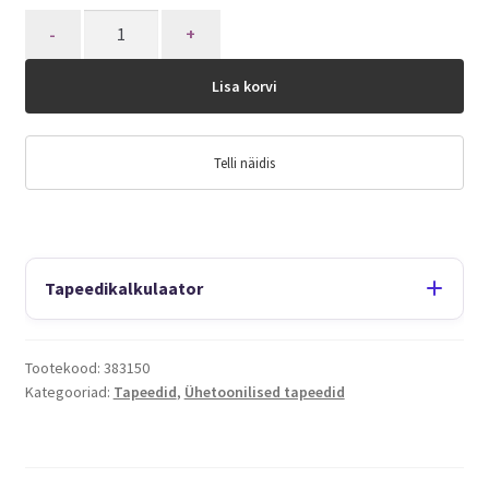
Quantity
Lisa korvi
Telli näidis
Tapeedikalkulaator
Tootekood:
383150
Kategooriad:
Tapeedid
,
Ühetoonilised tapeedid