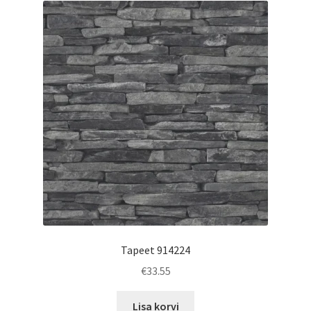
Tapeet 914224
€
33.55
Lisa korvi