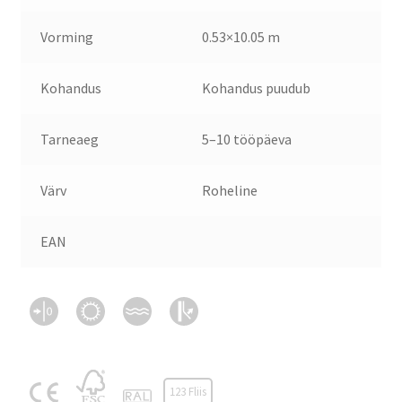
Vorming
0.53×10.05 m
Kohandus
Kohandus puudub
Tarneaeg
5–10 tööpäeva
Värv
Roheline
EAN
123 Fliis