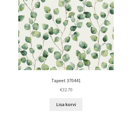
Tapeet 370441
€
32.70
Lisa korvi