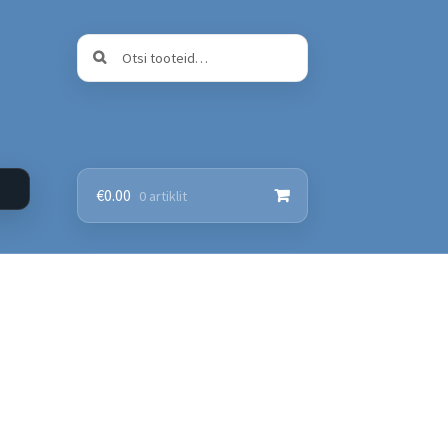
Otsi:
Otsi
€
0.00
0 artiklit