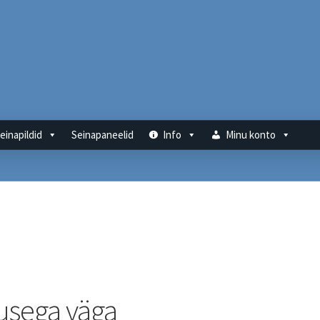
einapildid
Seinapaneelid
Info
Minu konto
musega väga