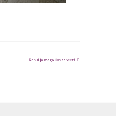
Next
Rahul ja mega ilus tapeet!
post: