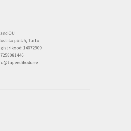
land OÜ
lustiku põik 5, Tartu
gistrikood: 14672909
37258081446
fo@tapeedikodu.ee