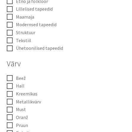
Etno ja folkloor
Lillelised tapeedid
Maamaja
Modernsed tapeedid
Struktuur
Tekstiil
Ühetoonilised tapeedid
Värv
Beež
Hall
Kreemikas
Metallikvärv
Must
Oranž
Pruun