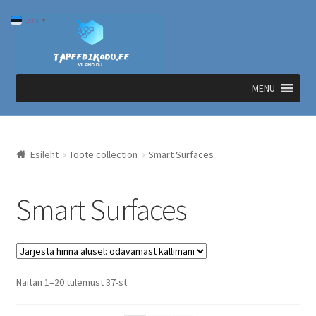
Liigu
Liigu
Eesti
▼
navigeerimisele
sisu
juurde
MENU
Esileht
Toote collection
Smart Surfaces
Smart Surfaces
Sorted
Näitan 1–20 tulemust 37-st
by
price: