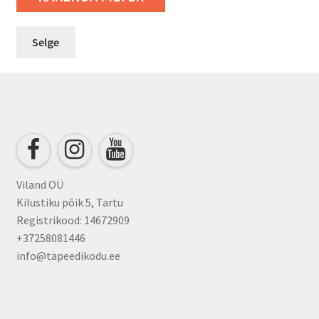
Selge
Viland OÜ
Kilustiku põik 5, Tartu
Registrikood: 14672909
+37258081446
info@tapeedikodu.ee