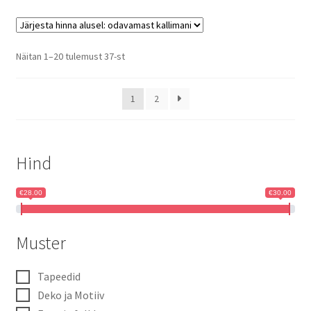
Sorted
Näitan 1–20 tulemust 37-st
by
price:
1
2
low
to
high
Hind
€28.00
€30.00
Muster
Tapeedid
Deko ja Motiiv