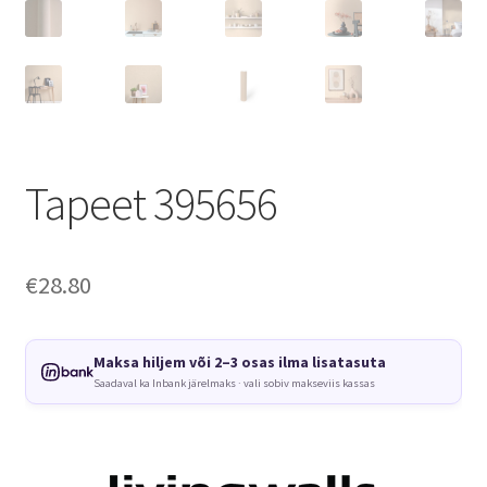
Tapeet 395656
€
28.80
Maksa hiljem või 2–3 osas ilma lisatasuta
Saadaval ka Inbank järelmaks · vali sobiv makseviis kassas