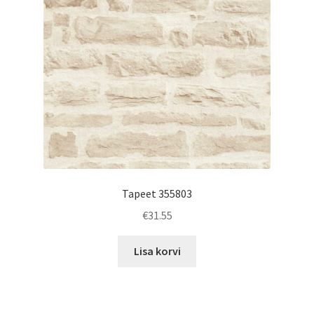
Tapeet 355803
€
31.55
Lisa korvi