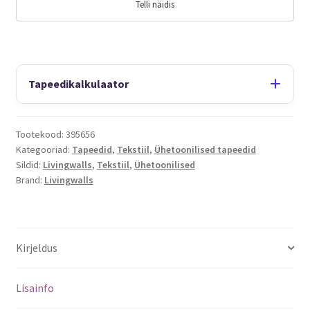
Telli näidis
Tapeedikalkulaator
Tootekood:
395656
Kategooriad:
Tapeedid
,
Tekstiil
,
Ühetoonilised tapeedid
Sildid:
Livingwalls
,
Tekstiil
,
Ühetoonilised
Brand:
Livingwalls
Kirjeldus
Lisainfo