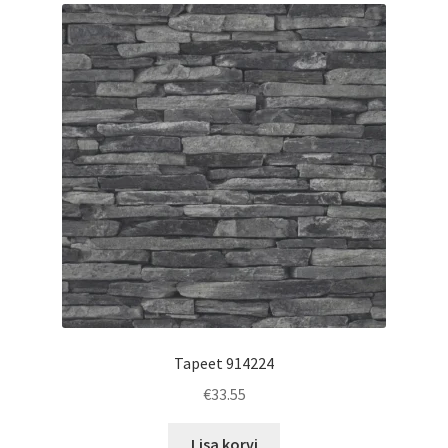
Tapeet 914224
€
33.55
Lisa korvi