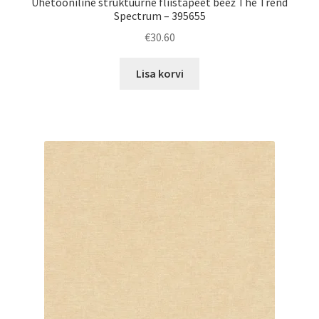
Ühetooniline struktuurne fliistapeet beež The Trend
Spectrum – 395655
€
30.60
Lisa korvi