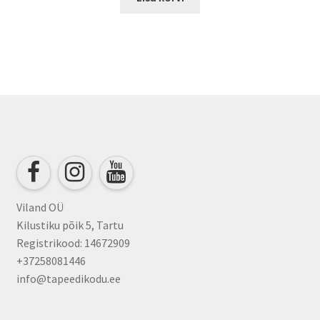
Viland OÜ
Kilustiku põik 5, Tartu
Registrikood: 14672909
+37258081446
info@tapeedikodu.ee