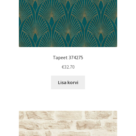
Tapeet 374275
€
32.70
Lisa korvi