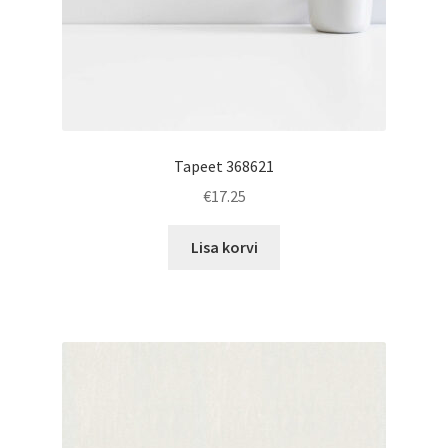
Tapeet 368621
€
17.25
Lisa korvi