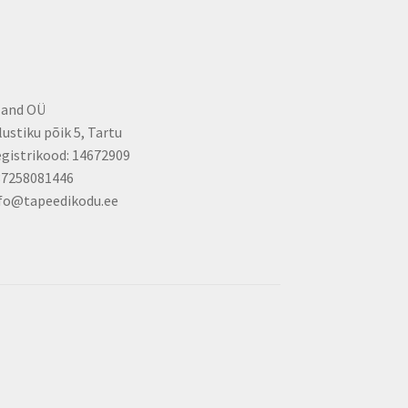
the
product
page
land OÜ
lustiku põik 5, Tartu
gistrikood: 14672909
37258081446
fo@tapeedikodu.ee