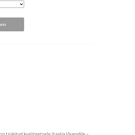
orvi
on trükitud kvaliteetsele Itaalia lõuendile –