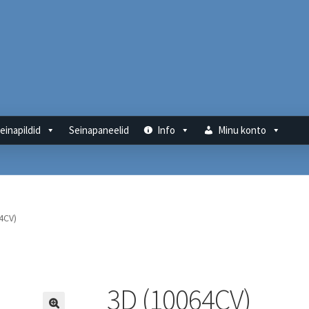
einapildid
Seinapaneelid
Info
Minu konto
4CV)
3D (10064CV)