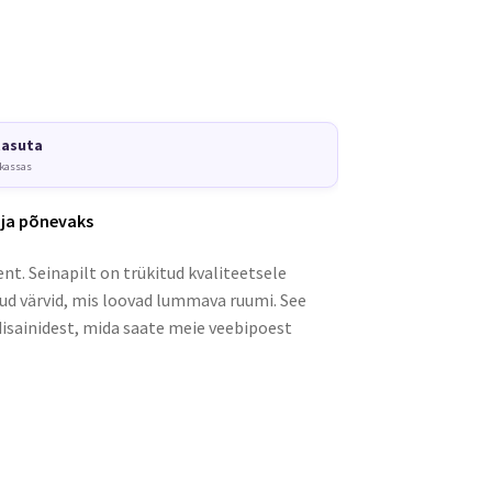
tasuta
 kassas
 ja põnevaks
nt. Seinapilt on trükitud kvaliteetsele
kud värvid, mis loovad lummava ruumi. See
disainidest, mida saate meie veebipoest