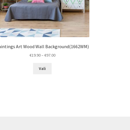
aintings Art Wood Wall Background(1662WM)
Price
€
19.90
–
€
97.00
range:
This
€19.90
Vali
product
through
has
€97.00
multiple
variants.
The
options
may
be
chosen
on