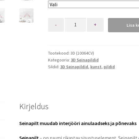
Quantity
Lisa k
Tootekood:
3D (10064CV)
Kategooria:
3D Seinapildid
Sildid:
3D Seinapildid
,
kunst
,
pildid
Kirjeldus
Seinapilt muudab interjööri ainulaadseks ja põnevaks
Seinapilt
– on ruumi rikastav sisustuselement. Seinapilt 