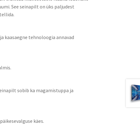
umi. See seinapilt on üks paljudest
ellida.
k ja kaasaegne tehnoloogia annavad
almis.
 seinapilt sobib ka magamistuppa ja
 päikesevalguse käes.