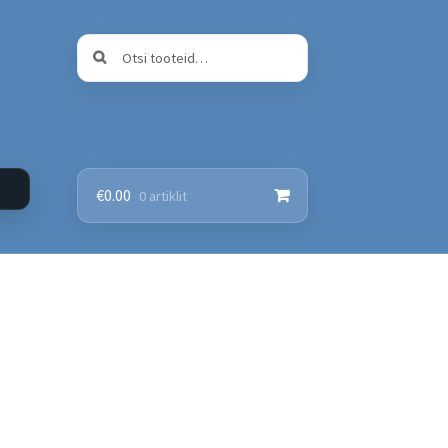
Otsi:
Otsi
€
0.00
0 artiklit