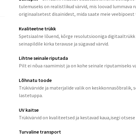
tulemuseks on realistlikud värvid, mis loovad lummava ru
originaalsetest disainidest, mida saate meie veebipoest t
Kvaliteetne trükk
Spetsiaalne lõuend, kõrge resolutsiooniga digitaaltrük
seinapildile kirka teravuse ja sügavad värvid.
Lihtne seinale riputada
Pilt ei nõua raamimist ja on kohe seinale riputamiseks v
Lõhnatu toode
Trükivärvide ja materjalide valik on keskkonnasõbralik,
lastetuppa.
UV kaitse
Trükivärvid on kvaliteetsed ja kestavad kaua,isegi otsese
Turvaline transport