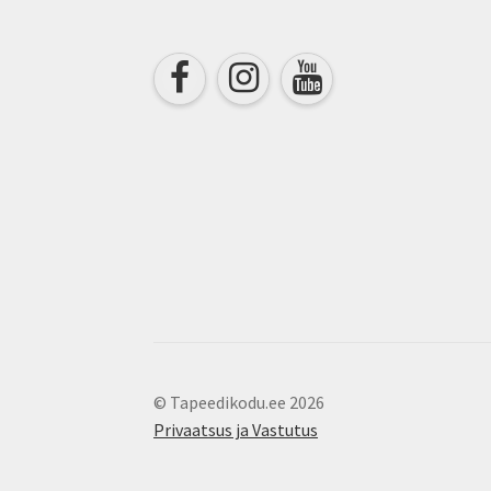
the
product
page
© Tapeedikodu.ee 2026
Privaatsus ja Vastutus