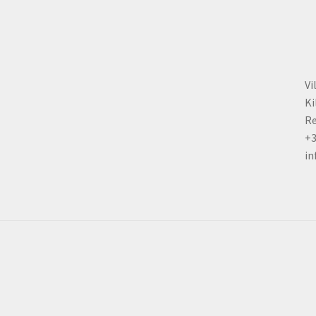
the
product
page
Vi
Ki
Re
+
in