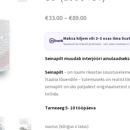
Price
€
33.00
–
€
89.00
range:
€33.00
Maksa hiljem või 2–3 osas ilma lisa
Saadaval ka Inbank järelmaks · vali sobiv makseviis
through
€89.00
Seinapilt muudab interjööri ainulaadseks
Seinapilt
– on ruumi rikastav sisustuseleme
Itaalia lõuendile – tulemuseks on realistli
seinapilt on üks paljudest originaalsetest 
tellida.
Tarneaeg 5- 10 tööpäeva
suurus (kõrgus x laius)