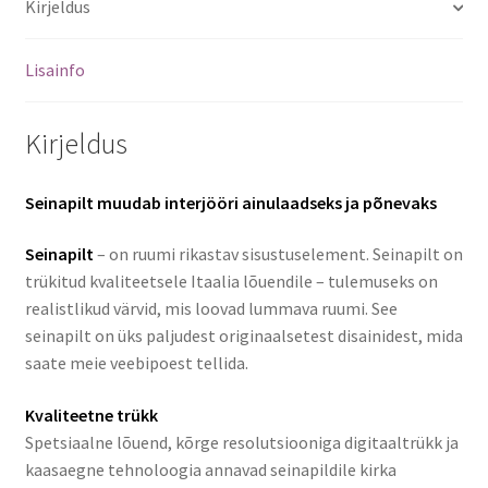
Kirjeldus
Lisainfo
Kirjeldus
Seinapilt muudab interjööri ainulaadseks ja põnevaks
Seinapilt
– on ruumi rikastav sisustuselement. Seinapilt on
trükitud kvaliteetsele Itaalia lõuendile – tulemuseks on
realistlikud värvid, mis loovad lummava ruumi. See
seinapilt on üks paljudest originaalsetest disainidest, mida
saate meie veebipoest tellida.
Kvaliteetne trükk
Spetsiaalne lõuend, kõrge resolutsiooniga digitaaltrükk ja
kaasaegne tehnoloogia annavad seinapildile kirka