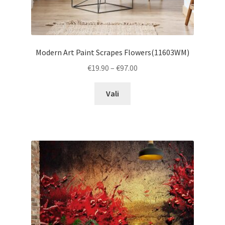
Modern Art Paint Scrapes Flowers(11603WM)
Price
€
19.90
–
€
97.00
range:
This
€19.90
Vali
product
through
has
€97.00
multiple
variants.
The
options
may
be
chosen
on