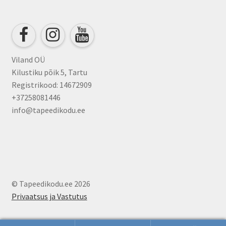
be
chosen
on
the
product
Viland OÜ
page
Kilustiku põik 5, Tartu
Registrikood: 14672909
+37258081446
info@tapeedikodu.ee
© Tapeedikodu.ee 2026
Privaatsus ja Vastutus