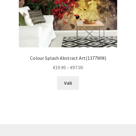
the
product
page
Colour Splash Abstract Art(1377WM)
Price
€
19.90
–
€
97.00
range:
This
€19.90
Vali
product
through
has
€97.00
multiple
variants.
The
options
may