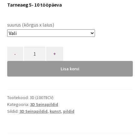
Tarneaeg 5- 10 tööpäeva
suurus (kõrgus x laius)
Quantity
Lisa korvi
Tootekood:
3D (10078CV)
Kategooria:
3D Seinapildid
Sildid:
3D Seinapildid
,
kunst
,
pildid