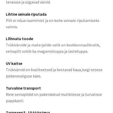
teravuse ja sügavad värvid.
Lihtne seinale riputada
Pilt ei nõua raamimist ja on kohe seinale riputamiseks
valmis.
Lõhnatu toode
Trükivärvide ja materjalide valik on keskkonnasõbralik,
seinapilt sobib ka magamistuppa ja lastetuppa.
UV kaitse
Trükivärvid on kvaliteetsed ja kestavad kaua,isegi otsese
päikesevalguse käes.
Turvaline transport
Meie seinapildid on pakendatud mullkilesse ja turvalisse
pappkasti.
Tarneaeg 5- 10 tööpäeva