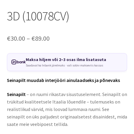
3D (10078CV)
Price
€
30.00
–
€
89.00
range:
€30.00
Maksa hiljem või 2–3 osas ilma lisatasuta
Saadaval ka Inbank järelmaks · vali sobiv makseviis kassas
through
€89.00
Seinapilt muudab interjööri ainulaadseks ja põnevaks
Seinapilt
– on ruumi rikastav sisustuselement. Seinapilt on
trükitud kvaliteetsele Itaalia lõuendile – tulemuseks on
realistlikud värvid, mis loovad lummava ruumi. See
seinapilt on üks paljudest originaalsetest disainidest, mida
saate meie veebipoest tellida.