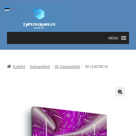
Liigu
Liigu
Eesti
▼
navigeerimisele
sisu
juurde
MENU
Esileht
Seinapildid
3D Seinapildid
3D (10078CV)