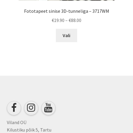
Fototapeet sinise 3D-tunneliga – 3717WM
Price
€
19.90
–
€
88.00
range:
This
€19.90
Vali
product
through
has
€88.00
multiple
variants.
The
options
may
be
chosen
on
the
product
Viland OÜ
page
Kilustiku põik 5, Tartu