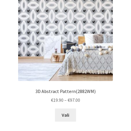
3D Abstract Pattern(2882WM)
Price
€
19.90
–
€
97.00
range:
This
€19.90
Vali
product
through
has
€97.00