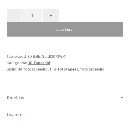
Quantity
Lisa korvi
Tootekood:
3D Balls Gold(3073WM)
Kategooria:
3D Tapeedid
Sildid:
3d fototapeedid
,
fliis fototapeet
,
fototapeedid
Kirjeldus
Lisainfo