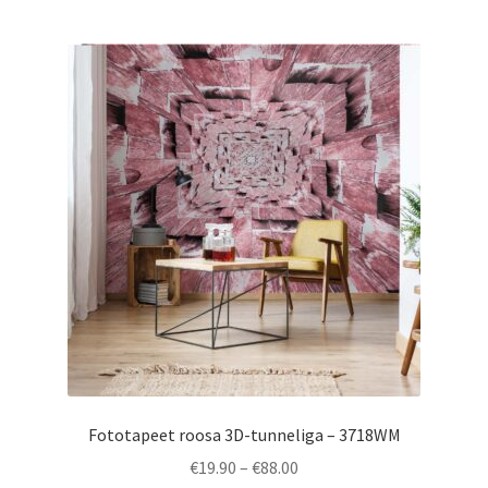
multiple
variants.
The
options
may
be
chosen
on
the
product
page
Fototapeet roosa 3D-tunneliga – 3718WM
Price
€
19.90
–
€
88.00