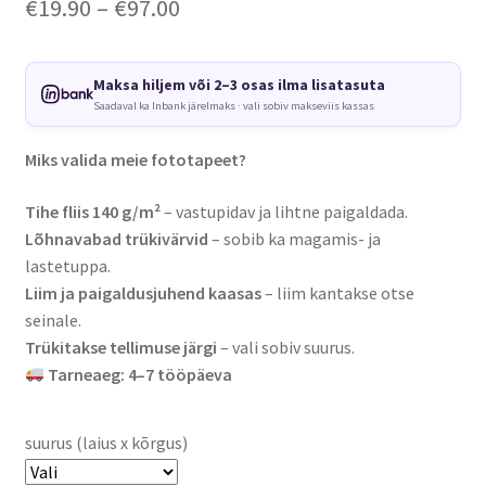
Price
€
19.90
–
€
97.00
range:
€19.90
Maksa hiljem või 2–3 osas ilma lisatasuta
Saadaval ka Inbank järelmaks · vali sobiv makseviis kassas
through
€97.00
Miks valida meie fototapeet?
Tihe fliis 140 g/m²
– vastupidav ja lihtne paigaldada.
Lõhnavabad trükivärvid
– sobib ka magamis- ja
lastetuppa.
Liim ja paigaldusjuhend kaasas
– liim kantakse otse
seinale.
Trükitakse tellimuse järgi
– vali sobiv suurus.
Tarneaeg: 4–7 tööpäeva
suurus (laius x kõrgus)