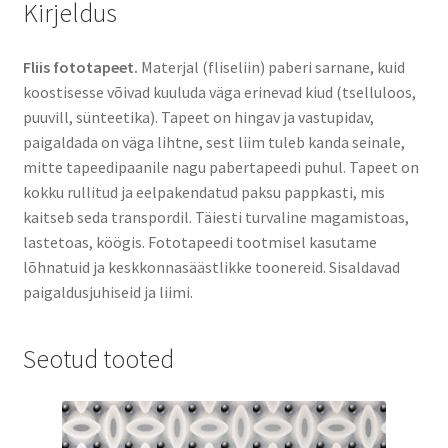
Kirjeldus
Fliis fototapeet.
Materjal (fliseliin) paberi sarnane, kuid
koostisesse võivad kuuluda väga erinevad kiud (tselluloos,
puuvill, sünteetika). Tapeet on hingav ja vastupidav,
paigaldada on väga lihtne, sest liim tuleb kanda seinale,
mitte tapeedipaanile nagu pabertapeedi puhul. Tapeet on
kokku rullitud ja eelpakendatud paksu pappkasti, mis
kaitseb seda transpordil. Täiesti turvaline magamistoas,
lastetoas, köögis. Fototapeedi tootmisel kasutame
lõhnatuid ja keskkonnasäästlikke toonereid. Sisaldavad
paigaldusjuhiseid ja liimi.
Seotud tooted