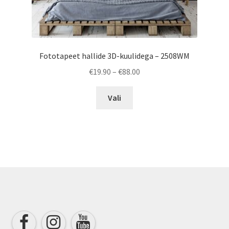
Fototapeet hallide 3D-kuulidega – 2508WM
Price
€
19.90
–
€
88.00
range:
This
€19.90
Vali
product
through
has
€88.00
multiple
variants.
The
options
may
be
chosen
on