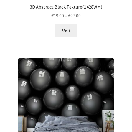
3D Abstract Black Texture(1428WM)
Price
€
19.90
–
€
97.00
range:
This
€19.90
Vali
product
through
has
€97.00
multiple
variants.
The
options
may
be
chosen
on
the
product
page