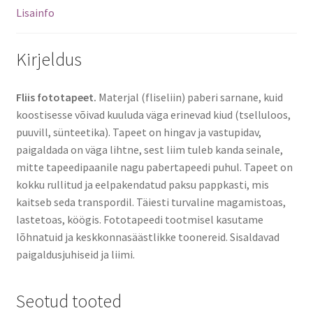
Lisainfo
Kirjeldus
Fliis fototapeet.
Materjal (fliseliin) paberi sarnane, kuid
koostisesse võivad kuuluda väga erinevad kiud (tselluloos,
puuvill, sünteetika). Tapeet on hingav ja vastupidav,
paigaldada on väga lihtne, sest liim tuleb kanda seinale,
mitte tapeedipaanile nagu pabertapeedi puhul. Tapeet on
kokku rullitud ja eelpakendatud paksu pappkasti, mis
kaitseb seda transpordil. Täiesti turvaline magamistoas,
lastetoas, köögis. Fototapeedi tootmisel kasutame
lõhnatuid ja keskkonnasäästlikke toonereid. Sisaldavad
paigaldusjuhiseid ja liimi.
Seotud tooted