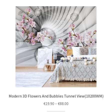
Modern 3D Flowers And Bubbles Tunnel View(10200WM)
Price
€
19.90
–
€
88.00
range: