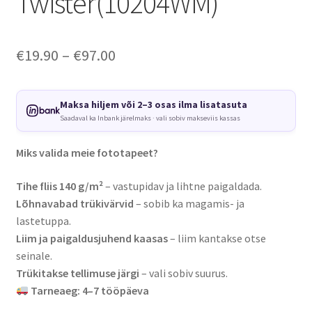
Twister(10204WM)
Price
€
19.90
–
€
97.00
range:
€19.90
Maksa hiljem või 2–3 osas ilma lisatasuta
Saadaval ka Inbank järelmaks · vali sobiv makseviis kassas
through
€97.00
Miks valida meie fototapeet?
Tihe fliis 140 g/m²
– vastupidav ja lihtne paigaldada.
Lõhnavabad trükivärvid
– sobib ka magamis- ja
lastetuppa.
Liim ja paigaldusjuhend kaasas
– liim kantakse otse
seinale.
Trükitakse tellimuse järgi
– vali sobiv suurus.
Tarneaeg: 4–7 tööpäeva