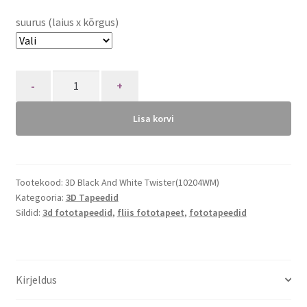
suurus (laius x kõrgus)
Quantity
Lisa korvi
Tootekood:
3D Black And White Twister(10204WM)
Kategooria:
3D Tapeedid
Sildid:
3d fototapeedid
,
fliis fototapeet
,
fototapeedid
Kirjeldus