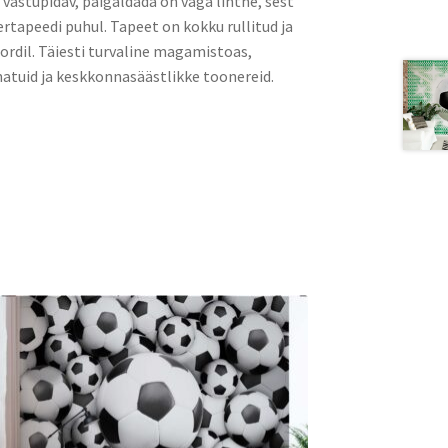
a vastupidav, paigaldada on väga lihtne, sest
rtapeedi puhul. Tapeet on kokku rullitud ja
rdil. Täiesti turvaline magamistoas,
atuid ja keskkonnasäästlikke toonereid.