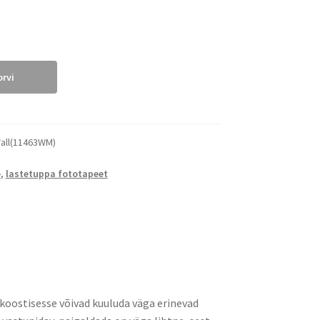
orvi
Wall(11463WM)
e
,
lastetuppa fototapeet
d koostisesse võivad kuuluda väga erinevad