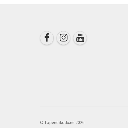
chosen
on
the
product
page
© Tapeedikodu.ee 2026