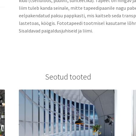
kiud (tselluloos, puuvill, sünteetika). Tapeet on hingav j
liim tuleb kanda seinale, mitte tapeedipaanile nagu pabe
eelpakendatud paksu pappkasti, mis kaitseb seda transpo
lastetoas, köögis. Fototapeedi tootmisel kasutame lõhn
Sisaldavad paigaldusjuhiseid ja liimi.
Seotud tooted