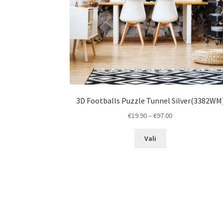
3D Footballs Puzzle Tunnel Silver(3382WM
Price
€
19.90
–
€
97.00
range:
This
€19.90
Vali
product
through
has
€97.00
multiple
variants.
The
options
may
be