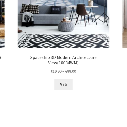
)
Spaceship 3D Modern Architecture
View(10034WM)
Price
€
19.90
–
€
88.00
range:
This
€19.90
Vali
product
through
has
€88.00
multiple
variants.
The
options
may