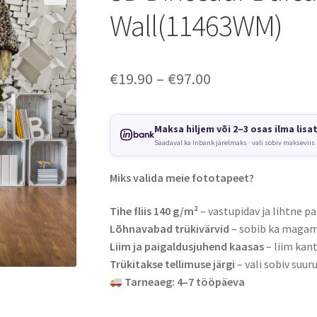
Wall(11463WM)
Price
€
19.90
–
€
97.00
range:
€19.90
Maksa hiljem või 2–3 osas ilma lisa
Saadaval ka Inbank järelmaks · vali sobiv makseviis
through
€97.00
Miks valida meie fototapeet?
Tihe fliis 140 g/m²
– vastupidav ja lihtne pa
Lõhnavabad trükivärvid
– sobib ka magami
Liim ja paigaldusjuhend kaasas
– liim kant
Trükitakse tellimuse järgi
– vali sobiv suuru
Tarneaeg: 4–7 tööpäeva