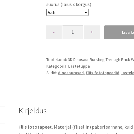
suurus (laius x kõrgus)
Quantity
Lisa k
Tootekood:
3D Dinosaur Bursting Through Brick 
Kategooria:
Lastetuppa
Sildid:
dinosaurused
,
fliis fototapeedid
,
lastel
Kirjeldus
Fliis fototapeet.
Materjal (fliseliin) paberi sarnane, kui