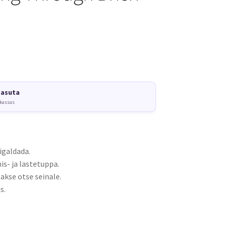
tasuta
 kassas
igaldada.
s- ja lastetuppa.
akse otse seinale.
s.