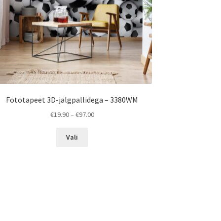
Fototapeet 3D-jalgpallidega – 3380WM
Price
€
19.90
–
€
97.00
range:
This
€19.90
Vali
product
through
has
€97.00
multiple
variants.
The
options
may
be