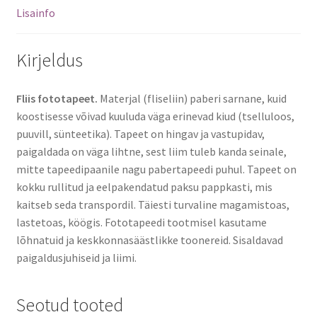
Lisainfo
Kirjeldus
Fliis fototapeet.
Materjal (fliseliin) paberi sarnane, kuid
koostisesse võivad kuuluda väga erinevad kiud (tselluloos,
puuvill, sünteetika). Tapeet on hingav ja vastupidav,
paigaldada on väga lihtne, sest liim tuleb kanda seinale,
mitte tapeedipaanile nagu pabertapeedi puhul. Tapeet on
kokku rullitud ja eelpakendatud paksu pappkasti, mis
kaitseb seda transpordil. Täiesti turvaline magamistoas,
lastetoas, köögis. Fototapeedi tootmisel kasutame
lõhnatuid ja keskkonnasäästlikke toonereid. Sisaldavad
paigaldusjuhiseid ja liimi.
Seotud tooted