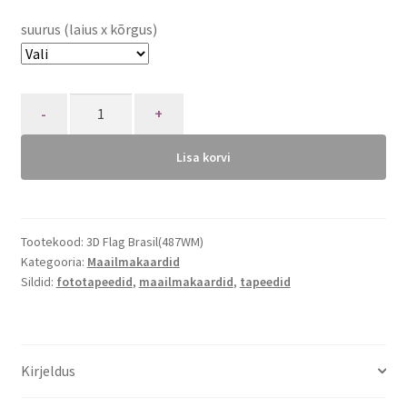
suurus (laius x kõrgus)
Quantity
Lisa korvi
Tootekood:
3D Flag Brasil(487WM)
Kategooria:
Maailmakaardid
Sildid:
fototapeedid
,
maailmakaardid
,
tapeedid
Kirjeldus