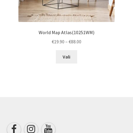
World Map Atlas(10251WM)
Price
€
19.90
–
€
88.00
range:
This
€19.90
Vali
product
through
has
€88.00
multiple
variants.
The
options
may
be
chosen
on