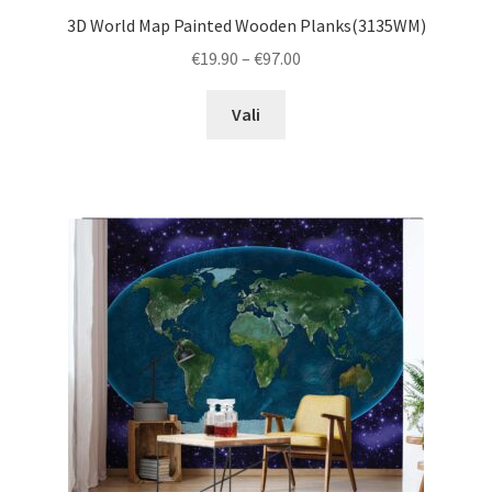
3D World Map Painted Wooden Planks(3135WM)
Price
€
19.90
–
€
97.00
range:
This
€19.90
Vali
product
through
has
€97.00
multiple
variants.
The
options
may
be
chosen
on
the
product
page