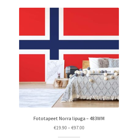
Fototapeet Norra lipuga – 483WM
Price
€
19.90
–
€
97.00
range: