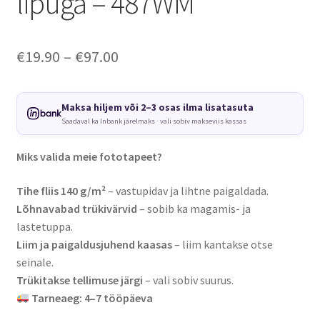
lipuga – 487WM
Price
€
19.90
–
€
97.00
range:
€19.90
Maksa hiljem või 2–3 osas ilma lisatasuta
Saadaval ka Inbank järelmaks · vali sobiv makseviis kassas
through
€97.00
Miks valida meie fototapeet?
Tihe fliis 140 g/m²
– vastupidav ja lihtne paigaldada.
Lõhnavabad trükivärvid
– sobib ka magamis- ja
lastetuppa.
Liim ja paigaldusjuhend kaasas
– liim kantakse otse
seinale.
Trükitakse tellimuse järgi
– vali sobiv suurus.
Tarneaeg: 4–7 tööpäeva