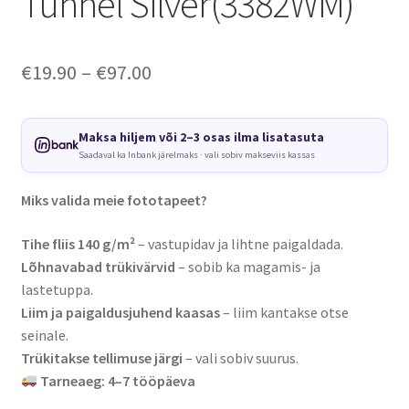
Tunnel Silver(3382WM)
Price
€
19.90
–
€
97.00
range:
€19.90
Maksa hiljem või 2–3 osas ilma lisatasuta
Saadaval ka Inbank järelmaks · vali sobiv makseviis kassas
through
€97.00
Miks valida meie fototapeet?
Tihe fliis 140 g/m²
– vastupidav ja lihtne paigaldada.
Lõhnavabad trükivärvid
– sobib ka magamis- ja
lastetuppa.
Liim ja paigaldusjuhend kaasas
– liim kantakse otse
seinale.
Trükitakse tellimuse järgi
– vali sobiv suurus.
Tarneaeg: 4–7 tööpäeva