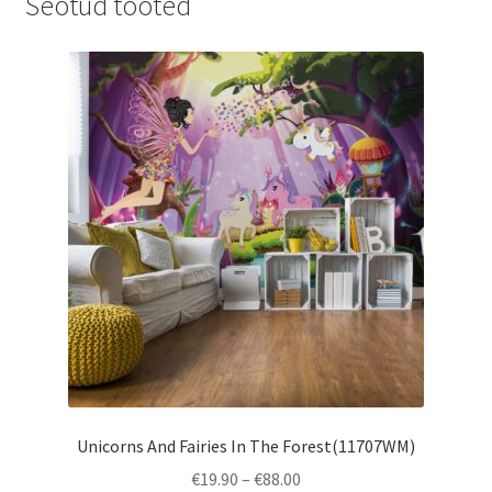
Seotud tooted
Unicorns And Fairies In The Forest(11707WM)
Price
€
19.90
–
€
88.00