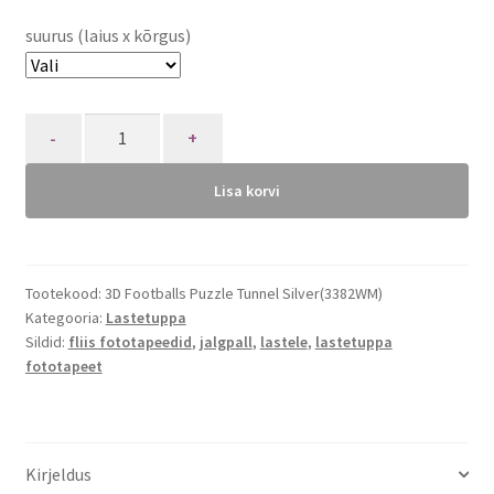
suurus (laius x kõrgus)
Quantity
Lisa korvi
Tootekood:
3D Footballs Puzzle Tunnel Silver(3382WM)
Kategooria:
Lastetuppa
Sildid:
fliis fototapeedid
,
jalgpall
,
lastele
,
lastetuppa
fototapeet
Kirjeldus