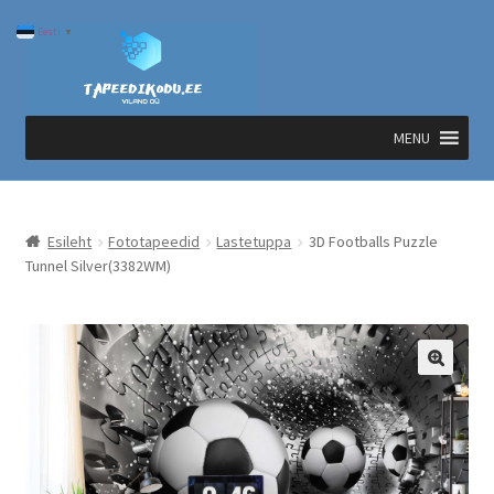
Liigu
Liigu
Eesti
▼
navigeerimisele
sisu
juurde
MENU
Esileht
Fototapeedid
Lastetuppa
3D Footballs Puzzle
Tunnel Silver(3382WM)