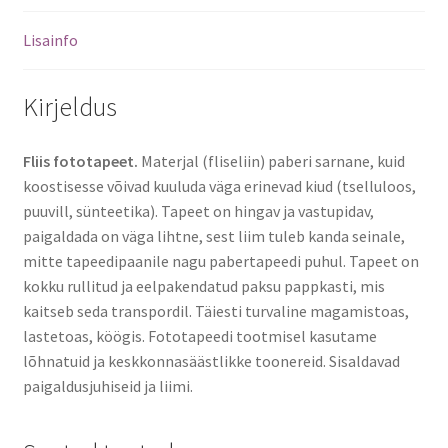
Lisainfo
Kirjeldus
Fliis fototapeet.
Materjal (fliseliin) paberi sarnane, kuid
koostisesse võivad kuuluda väga erinevad kiud (tselluloos,
puuvill, sünteetika). Tapeet on hingav ja vastupidav,
paigaldada on väga lihtne, sest liim tuleb kanda seinale,
mitte tapeedipaanile nagu pabertapeedi puhul. Tapeet on
kokku rullitud ja eelpakendatud paksu pappkasti, mis
kaitseb seda transpordil. Täiesti turvaline magamistoas,
lastetoas, köögis. Fototapeedi tootmisel kasutame
lõhnatuid ja keskkonnasäästlikke toonereid. Sisaldavad
paigaldusjuhiseid ja liimi.