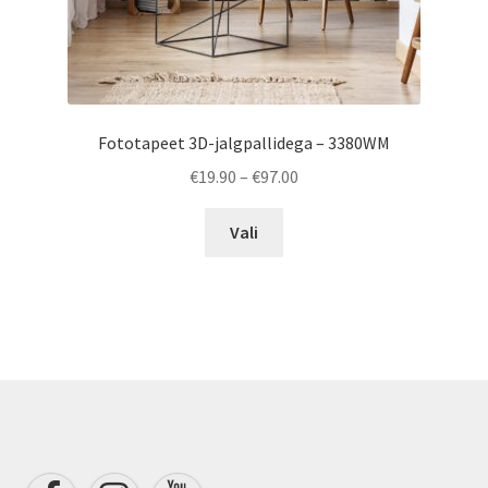
Fototapeet 3D-jalgpallidega – 3380WM
Price
€
19.90
–
€
97.00
range:
This
€19.90
Vali
product
through
has
€97.00
multiple
variants.
The
options
may
be
chosen