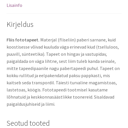
Lisainfo
Kirjeldus
Fliis fototapeet.
Materjal (fliseliin) paberi sarnane, kuid
koostisesse võivad kuuluda väga erinevad kiud (tselluloos,
puuvill, sünteetika). Tapeet on hingav ja vastupidav,
paigaldada on väga lihtne, sest liim tuleb kanda seinale,
mitte tapeedipaanile nagu pabertapeedi puhul. Tapeet on
kokku rullitud ja eelpakendatud paksu pappkasti, mis
kaitseb seda transpordil. Täiesti turvaline magamistoas,
lastetoas, köögis. Fototapeedi tootmisel kasutame
lõhnatuid ja keskkonnasäästlikke toonereid. Sisaldavad
paigaldusjuhiseid ja liimi.
Seotud tooted