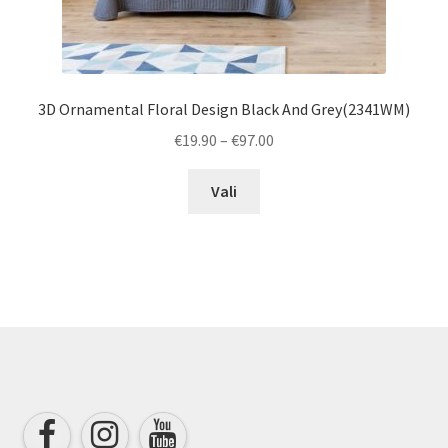
3D Ornamental Floral Design Black And Grey(2341WM)
Price
€
19.90
–
€
97.00
range:
This
€19.90
Vali
product
through
has
€97.00
multiple
variants.
The
options
may
be
chosen
on