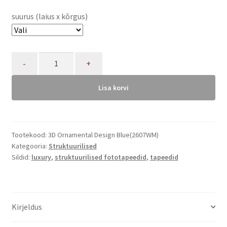
suurus (laius x kõrgus)
Quantity
Lisa korvi
Tootekood:
3D Ornamental Design Blue(2607WM)
Kategooria:
Struktuurilised
Sildid:
luxury
,
struktuurilised fototapeedid
,
tapeedid
Kirjeldus