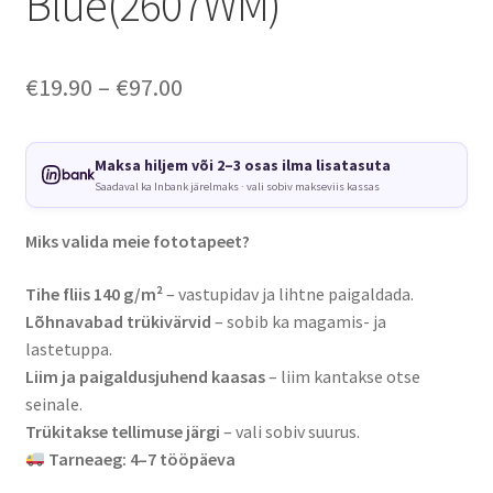
Blue(2607WM)
Price
€
19.90
–
€
97.00
range:
€19.90
Maksa hiljem või 2–3 osas ilma lisatasuta
Saadaval ka Inbank järelmaks · vali sobiv makseviis kassas
through
€97.00
Miks valida meie fototapeet?
Tihe fliis 140 g/m²
– vastupidav ja lihtne paigaldada.
Lõhnavabad trükivärvid
– sobib ka magamis- ja
lastetuppa.
Liim ja paigaldusjuhend kaasas
– liim kantakse otse
seinale.
Trükitakse tellimuse järgi
– vali sobiv suurus.
Tarneaeg: 4–7 tööpäeva