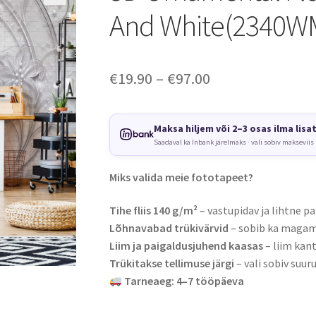
And White(2340W
Price
€
19.90
–
€
97.00
range:
€19.90
Maksa hiljem või 2–3 osas ilma lisa
Saadaval ka Inbank järelmaks · vali sobiv makseviis
through
€97.00
Miks valida meie fototapeet?
Tihe fliis 140 g/m²
– vastupidav ja lihtne pa
Lõhnavabad trükivärvid
– sobib ka magami
Liim ja paigaldusjuhend kaasas
– liim kant
Trükitakse tellimuse järgi
– vali sobiv suuru
Tarneaeg: 4–7 tööpäeva