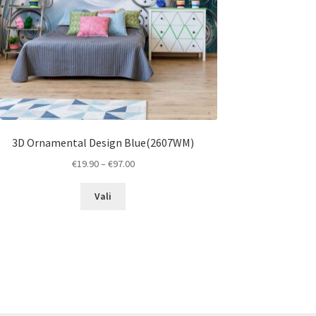
3D Ornamental Design Blue(2607WM)
Price
€
19.90
–
€
97.00
range:
This
€19.90
Vali
product
through
has
€97.00
multiple
variants.
The
options
may
be