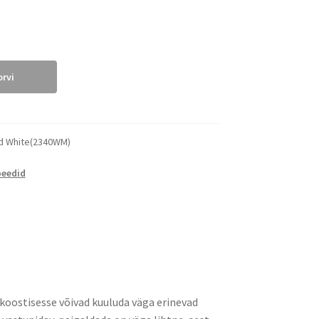
orvi
nd White(2340WM)
peedid
d koostisesse võivad kuuluda väga erinevad