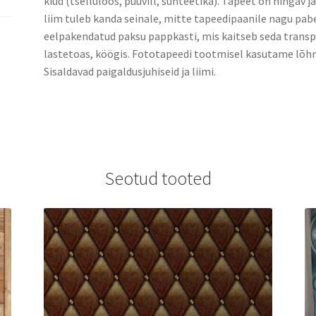
kiud (tselluloos, puuvill, sünteetika). Tapeet on hingav j
liim tuleb kanda seinale, mitte tapeedipaanile nagu pabe
eelpakendatud paksu pappkasti, mis kaitseb seda transpo
lastetoas, köögis. Fototapeedi tootmisel kasutame lõhn
Sisaldavad paigaldusjuhiseid ja liimi.
Seotud tooted