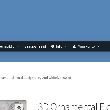
einapildid
Seinapaneelid
Info
Minu konto
rnamental Floral Design Grey And White(2340WM)
3D Ornamental Flo