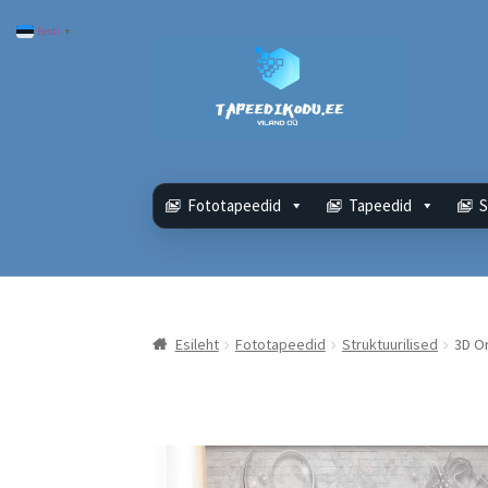
Eesti
▼
Liigu
Liigu
navigeerimisele
sisu
juurde
Fototapeedid
Tapeedid
S
Esileht
Fototapeedid
Struktuurilised
3D O