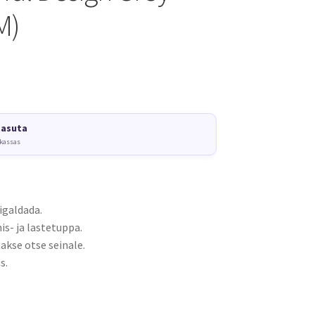
M)
tasuta
 kassas
igaldada.
s- ja lastetuppa.
akse otse seinale.
s.