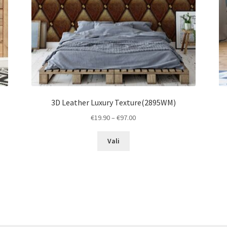
3D Leather Luxury Texture(2895WM)
Price
€
19.90
–
€
97.00
range:
This
€19.90
Vali
product
through
has
€97.00
multiple
variants.
The
options
may
be