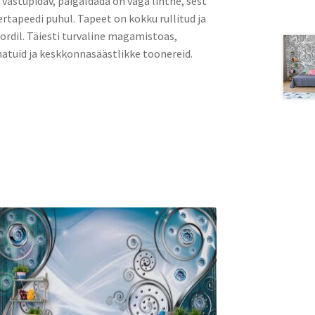
a vastupidav, paigaldada on väga lihtne, sest
rtapeedi puhul. Tapeet on kokku rullitud ja
rdil. Täiesti turvaline magamistoas,
atuid ja keskkonnasäästlikke toonereid.