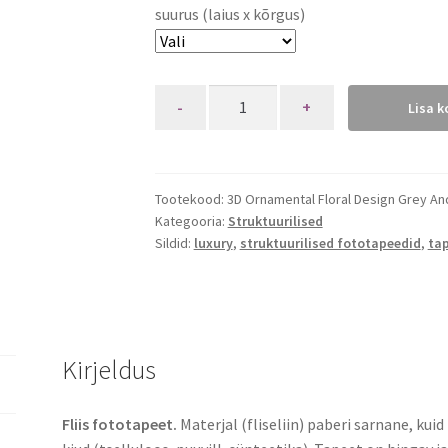
suurus (laius x kõrgus)
Quantity
Lisa k
Tootekood:
3D Ornamental Floral Design Grey A
Kategooria:
Struktuurilised
Sildid:
luxury
,
struktuurilised fototapeedid
,
ta
Kirjeldus
Fliis fototapeet.
Materjal (fliseliin) paberi sarnane, kui