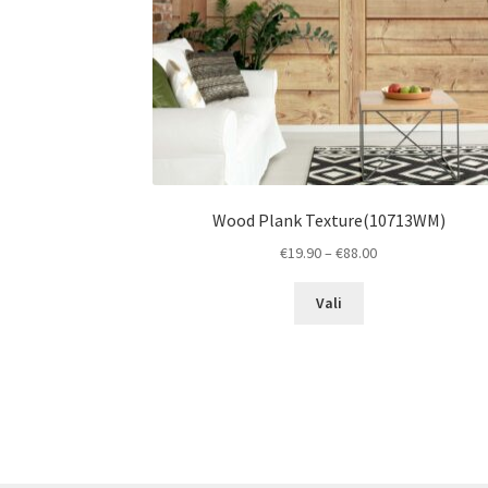
Wood Plank Texture(10713WM)
Price
€
19.90
–
€
88.00
range:
This
€19.90
Vali
product
through
has
€88.00
multiple
variants.
The
options
may
be