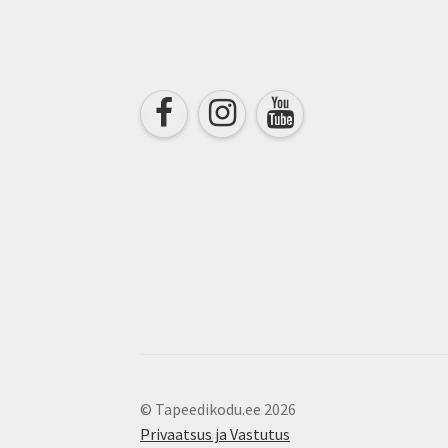
chosen
on
the
product
page
© Tapeedikodu.ee 2026
Privaatsus ja Vastutus