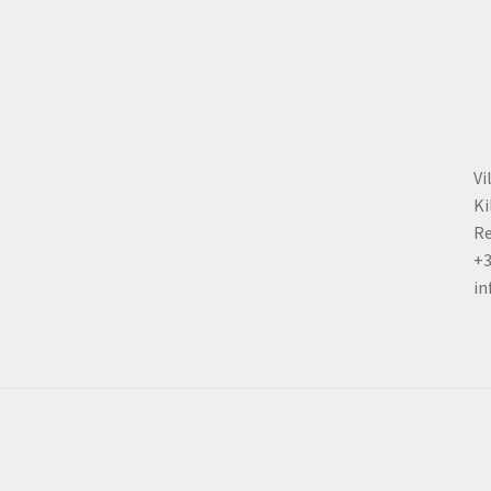
chosen
on
the
product
page
Vi
Ki
Re
+
in