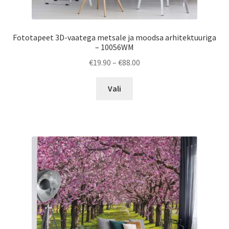
Fototapeet 3D-vaatega metsale ja moodsa arhitektuuriga
– 10056WM
Price
€
19.90
–
€
88.00
range:
This
€19.90
Vali
product
through
has
€88.00
multiple
variants.
The
options
may
be
chosen
on
the