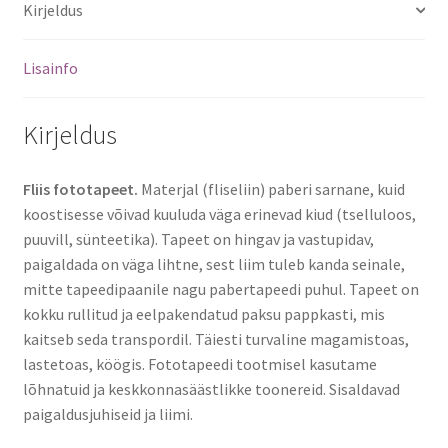
Kirjeldus
Lisainfo
Kirjeldus
Fliis fototapeet.
Materjal (fliseliin) paberi sarnane, kuid
koostisesse võivad kuuluda väga erinevad kiud (tselluloos,
puuvill, sünteetika). Tapeet on hingav ja vastupidav,
paigaldada on väga lihtne, sest liim tuleb kanda seinale,
mitte tapeedipaanile nagu pabertapeedi puhul. Tapeet on
kokku rullitud ja eelpakendatud paksu pappkasti, mis
kaitseb seda transpordil. Täiesti turvaline magamistoas,
lastetoas, köögis. Fototapeedi tootmisel kasutame
lõhnatuid ja keskkonnasäästlikke toonereid. Sisaldavad
paigaldusjuhiseid ja liimi.