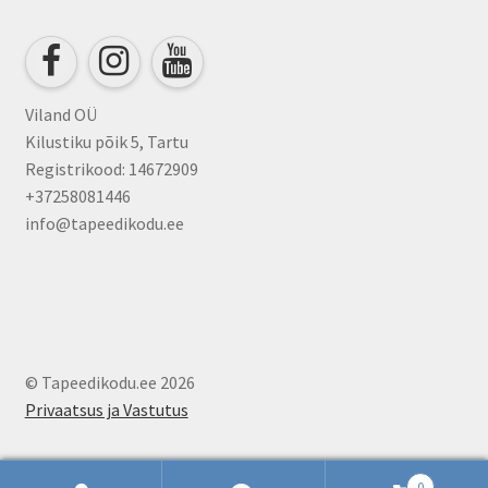
be
chosen
on
the
product
Viland OÜ
page
Kilustiku põik 5, Tartu
Registrikood: 14672909
+37258081446
info@tapeedikodu.ee
© Tapeedikodu.ee 2026
Privaatsus ja Vastutus
0