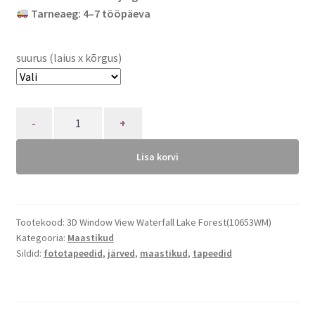
Tarneaeg: 4–7 tööpäeva
suurus (laius x kõrgus)
Quantity
Lisa korvi
Tootekood:
3D Window View Waterfall Lake Forest(10653WM)
Kategooria:
Maastikud
Sildid:
fototapeedid
,
järved
,
maastikud
,
tapeedid