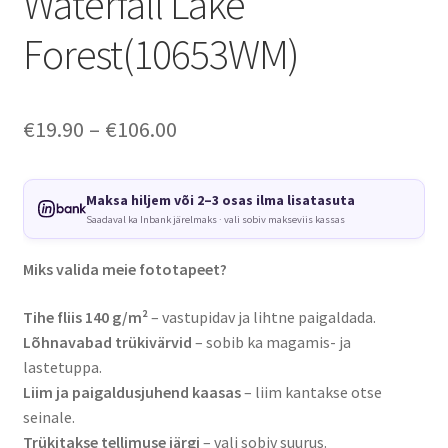
Waterfall Lake
Forest(10653WM)
Price
€
19.90
–
€
106.00
range:
€19.90
Maksa hiljem või 2–3 osas ilma lisatasuta
Saadaval ka Inbank järelmaks · vali sobiv makseviis kassas
through
€106.00
Miks valida meie fototapeet?
Tihe fliis 140 g/m²
– vastupidav ja lihtne paigaldada.
Lõhnavabad trükivärvid
– sobib ka magamis- ja
lastetuppa.
Liim ja paigaldusjuhend kaasas
– liim kantakse otse
seinale.
Trükitakse tellimuse järgi
– vali sobiv suurus.