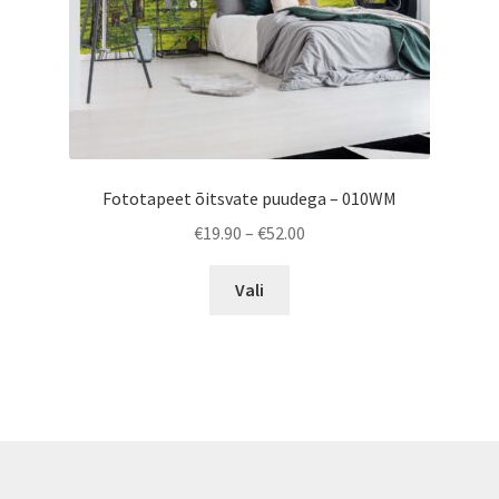
product
page
Fototapeet õitsvate puudega – 010WM
Price
€
19.90
–
€
52.00
range:
This
€19.90
Vali
product
through
has
€52.00
multiple
variants.
The
options
may