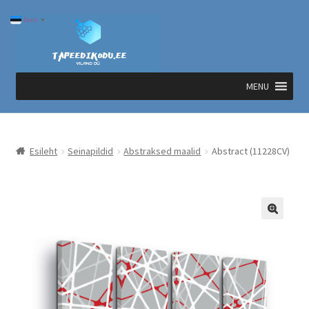
Liigu
Liigu
Eesti
▼
navigeerimisele
sisu
juurde
MENU
Esileht
Seinapildid
Abstraksed maalid
Abstract (11228CV)