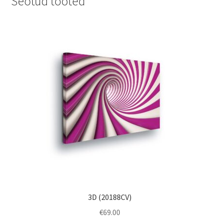
Seotud tooted
3D (20188CV)
€
69.00