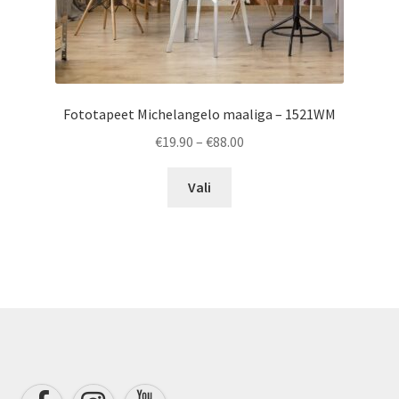
Fototapeet Michelangelo maaliga – 1521WM
Price
€
19.90
–
€
88.00
range:
This
€19.90
Vali
product
through
has
€88.00
multiple
variants.
The
options
may
be
chosen