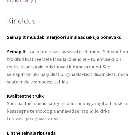
Arvustused (0)
Kirjeldus
Seinapilt muudab interjööri ainulaadseks ja põnevaks
Seinapilt
– on ruumi rikastav sisustuselement. Seinapilt on
trükitud kvaliteetsele Itaalia lõuendile – tulemuseks on
realistlikud värvid, mis loovad lummava ruumi. See
seinapilt on üks paljudest originaalsetest disainidest, mida
saate meie veebipoest tellida.
Kvaliteetne trükk
Spetsiaalne lõuend, kõrge resolutsiooniga digitaaltrükk ja
kaasaegne tehnoloogia annavad seinapildile kirka
teravuse ja sügavad värvid.
Lihtne seinale riputada