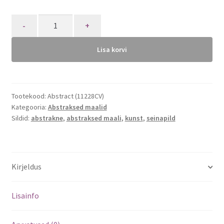
Quantity
Lisa korvi
Tootekood:
Abstract (11228CV)
Kategooria:
Abstraksed maalid
Sildid:
abstrakne
,
abstraksed maali
,
kunst
,
seinapild
Kirjeldus
Lisainfo