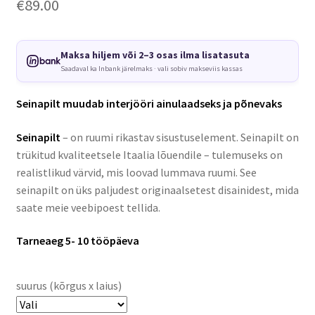
€
89.00
Maksa hiljem või 2–3 osas ilma lisatasuta
Saadaval ka Inbank järelmaks · vali sobiv makseviis kassas
Seinapilt muudab interjööri ainulaadseks ja põnevaks
Seinapilt
– on ruumi rikastav sisustuselement. Seinapilt on
trükitud kvaliteetsele Itaalia lõuendile – tulemuseks on
realistlikud värvid, mis loovad lummava ruumi. See
seinapilt on üks paljudest originaalsetest disainidest, mida
saate meie veebipoest tellida.
Tarneaeg 5- 10 tööpäeva
suurus (kõrgus x laius)