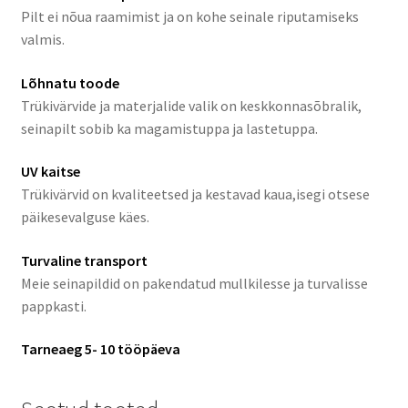
Pilt ei nõua raamimist ja on kohe seinale riputamiseks
valmis.
Lõhnatu toode
Trükivärvide ja materjalide valik on keskkonnasõbralik,
seinapilt sobib ka magamistuppa ja lastetuppa.
UV kaitse
Trükivärvid on kvaliteetsed ja kestavad kaua,isegi otsese
päikesevalguse käes.
Turvaline transport
Meie seinapildid on pakendatud mullkilesse ja turvalisse
pappkasti.
Tarneaeg 5- 10 tööpäeva