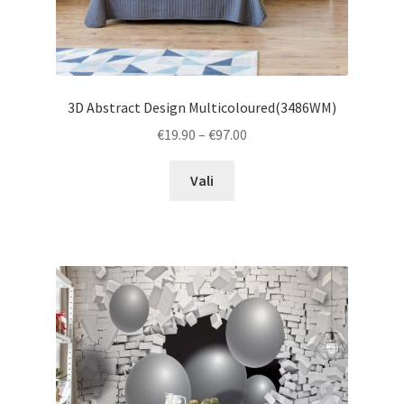
3D Abstract Design Multicoloured(3486WM)
Price
€
19.90
–
€
97.00
range:
This
€19.90
Vali
product
through
has
€97.00
multiple
variants.
The
options
may
be
chosen
on