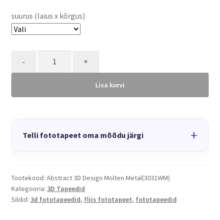
suurus (laius x kõrgus)
Quantity
Lisa korvi
+
Telli fototapeet oma mõõdu järgi
Tootekood:
Abstract 3D Design Molten Metal(3031WM)
Kategooria:
3D Tapeedid
Sildid:
3d fototapeedid
,
fliis fototapeet
,
fototapeedid