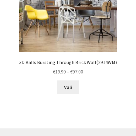
the
product
page
3D Balls Bursting Through Brick Wall(2914WM)
Price
€
19.90
–
€
97.00
range:
This
€19.90
Vali
product
through
has
€97.00
multiple
variants.
The
options