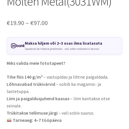
Molten Metal(3031WM)
Price
€
19.90
–
€
97.00
range:
€19.90
Maksa hiljem või 2–3 osas ilma lisatasuta
Saadaval ka Inbank järelmaks · vali sobiv makseviis kassas
through
€97.00
Miks valida meie fototapeet?
Tihe fliis 140 g/m²
– vastupidav ja lihtne paigaldada.
Lõhnavabad trükivärvid
– sobib ka magamis- ja
lastetuppa.
Liim ja paigaldusjuhend kaasas
– liim kantakse otse
seinale.
Trükitakse tellimuse järgi
– vali sobiv suurus.
Tarneaeg: 4–7 tööpäeva