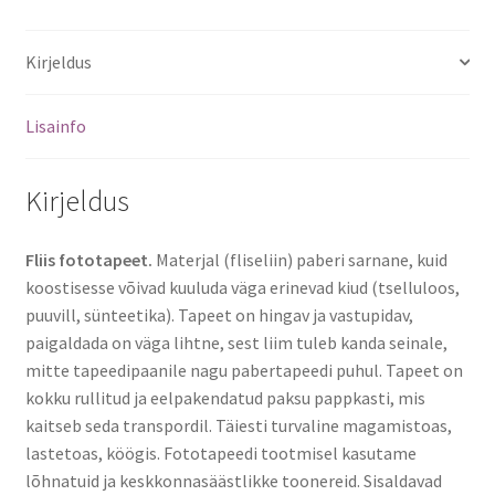
Kirjeldus
Lisainfo
Kirjeldus
Fliis fototapeet.
Materjal (fliseliin) paberi sarnane, kuid
koostisesse võivad kuuluda väga erinevad kiud (tselluloos,
puuvill, sünteetika). Tapeet on hingav ja vastupidav,
paigaldada on väga lihtne, sest liim tuleb kanda seinale,
mitte tapeedipaanile nagu pabertapeedi puhul. Tapeet on
kokku rullitud ja eelpakendatud paksu pappkasti, mis
kaitseb seda transpordil. Täiesti turvaline magamistoas,
lastetoas, köögis. Fototapeedi tootmisel kasutame
lõhnatuid ja keskkonnasäästlikke toonereid. Sisaldavad