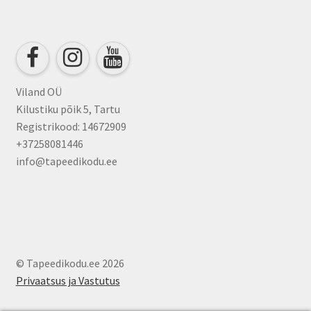
may
be
chosen
on
the
product
Viland OÜ
page
Kilustiku põik 5, Tartu
Registrikood: 14672909
+37258081446
info@tapeedikodu.ee
© Tapeedikodu.ee 2026
Privaatsus ja Vastutus