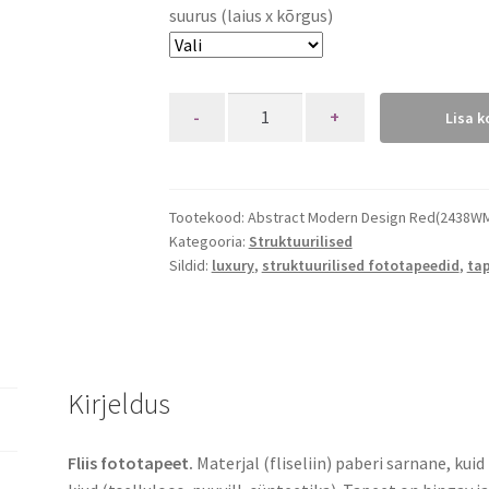
suurus (laius x kõrgus)
Quantity
Lisa k
Tootekood:
Abstract Modern Design Red(2438W
Kategooria:
Struktuurilised
Sildid:
luxury
,
struktuurilised fototapeedid
,
ta
Kirjeldus
Fliis fototapeet.
Materjal (fliseliin) paberi sarnane, kui