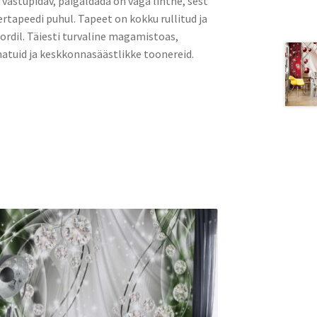
a vastupidav, paigaldada on väga lihtne, sest
rtapeedi puhul. Tapeet on kokku rullitud ja
rdil. Täiesti turvaline magamistoas,
atuid ja keskkonnasäästlikke toonereid.