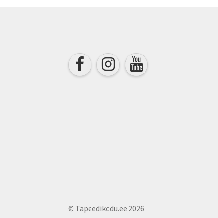
chosen
on
the
product
page
© Tapeedikodu.ee 2026