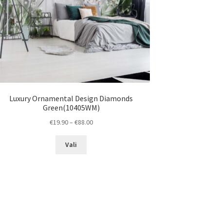
Luxury Ornamental Design Diamonds
Green(10405WM)
Price
€
19.90
–
€
88.00
range:
This
€19.90
Vali
product
through
has
€88.00
multiple
variants.
The
options
may