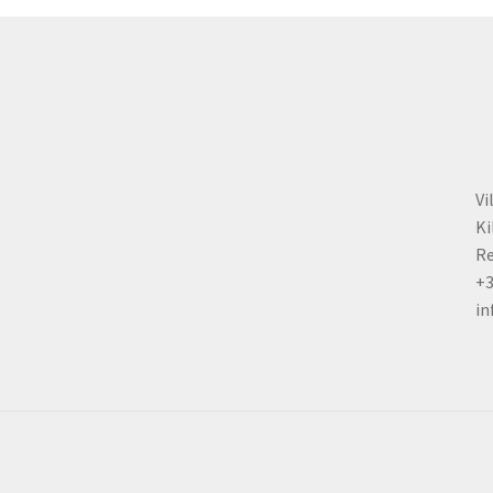
chosen
on
the
product
page
Vi
Ki
Re
+
in