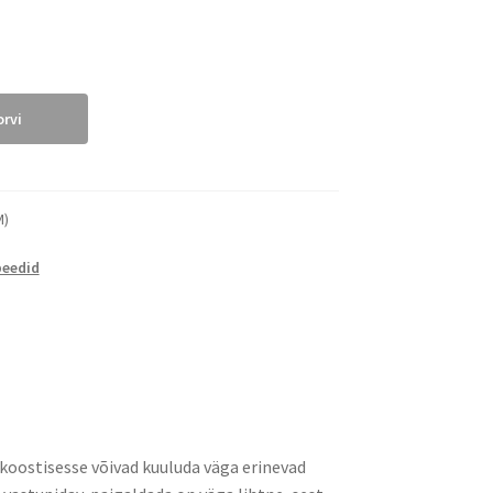
orvi
M)
peedid
d koostisesse võivad kuuluda väga erinevad