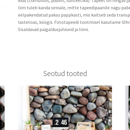
kiud (tselluloos, puuvill, sünteetika). Tapeet on hingav j
liim tuleb kanda seinale, mitte tapeedipaanile nagu pabe
eelpakendatud paksu pappkasti, mis kaitseb seda transpo
lastetoas, köögis. Fototapeedi tootmisel kasutame lõhn
Sisaldavad paigaldusjuhiseid ja liimi.
Seotud tooted