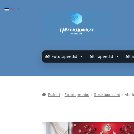
Eesti
▼
Liigu
Liigu
navigeerimisele
sisu
juurde
Fototapeedid
Tapeedid
S
Esileht
Fototapeedid
Struktuurilised
Abst