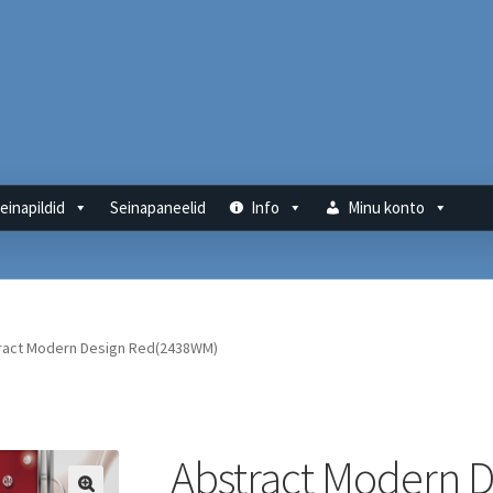
einapildid
Seinapaneelid
Info
Minu konto
ract Modern Design Red(2438WM)
Abstract Modern D