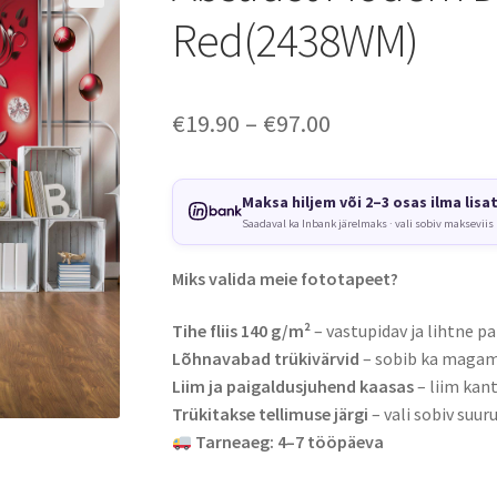
Red(2438WM)
Price
€
19.90
–
€
97.00
range:
€19.90
Maksa hiljem või 2–3 osas ilma lisa
Saadaval ka Inbank järelmaks · vali sobiv makseviis
through
€97.00
Miks valida meie fototapeet?
Tihe fliis 140 g/m²
– vastupidav ja lihtne pa
Lõhnavabad trükivärvid
– sobib ka magami
Liim ja paigaldusjuhend kaasas
– liim kant
Trükitakse tellimuse järgi
– vali sobiv suuru
Tarneaeg: 4–7 tööpäeva