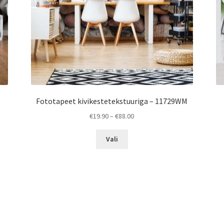
Fototapeet kivikestetekstuuriga – 11729WM
Price
€
19.90
–
€
88.00
range:
This
€19.90
Vali
product
through
has
€88.00
multiple
variants.
The
options
may
be