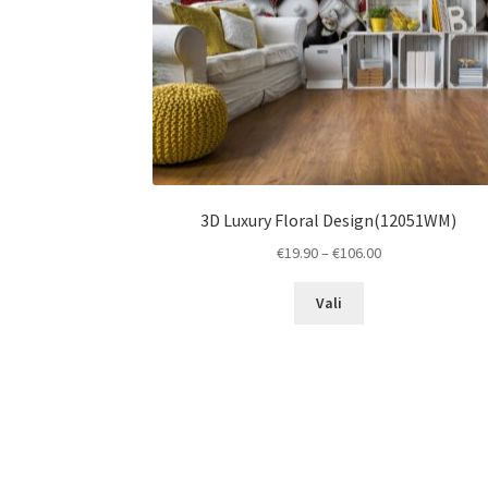
3D Luxury Floral Design(12051WM)
Price
€
19.90
–
€
106.00
range:
This
€19.90
Vali
product
through
has
€106.00
multiple
variants.
The
options
may
be