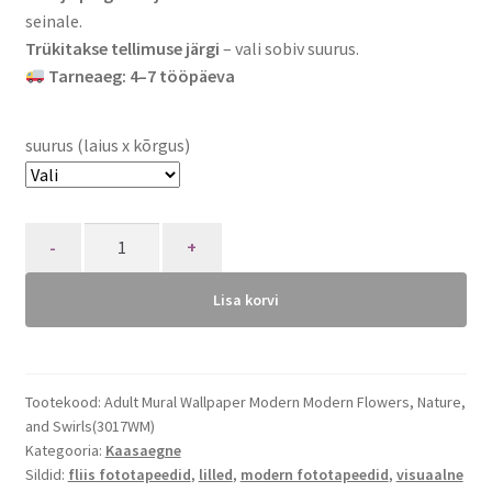
seinale.
Trükitakse tellimuse järgi
– vali sobiv suurus.
Tarneaeg: 4–7 tööpäeva
suurus (laius x kõrgus)
Quantity
Lisa korvi
Tootekood:
Adult Mural Wallpaper Modern Modern Flowers, Nature,
and Swirls(3017WM)
Kategooria:
Kaasaegne
Sildid:
fliis fototapeedid
,
lilled
,
modern fototapeedid
,
visuaalne