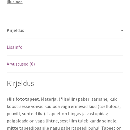
illusioon
Kirjeldus
Lisainfo
Arvustused (0)
Kirjeldus
Fliis fototapeet.
Materjal (fliseliin) paberi sarnane, kuid
koostisesse võivad kuuluda väga erinevad kiud (tselluloos,
puuvill, sünteetika). Tapeet on hingav ja vastupidav,
paigaldada on väga lihtne, sest liim tuleb kanda seinale,
mitte tapeedipaanile nagu pabertapeedi puhul. Tapeet on