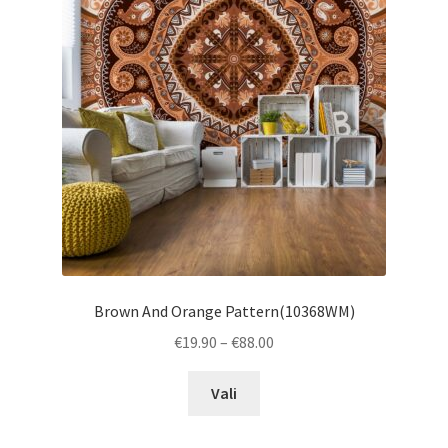
may
be
chosen
on
the
product
page
Brown And Orange Pattern(10368WM)
Price
€
19.90
–
€
88.00
range:
This
€19.90
Vali
product
through
has
€88.00