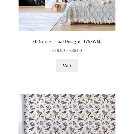
3D Norse Tribal Design(11753WM)
Price
€
19.90
–
€
88.00
range:
This
€19.90
Vali
product
through
has
€88.00
multiple
variants.
The
options
may
be
chosen