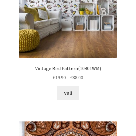
on
the
product
page
Vintage Bird Pattern(10401WM)
Price
€
19.90
–
€
88.00
range:
This
€19.90
Vali
product
through
has
€88.00
multiple
variants.
The
options