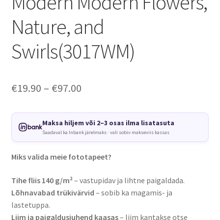
Modern Modern Flowers,
Nature, and
Swirls(3017WM)
Price
€
19.90
–
€
97.00
range:
€19.90
Maksa hiljem või 2–3 osas ilma lisatasuta
Saadaval ka Inbank järelmaks · vali sobiv makseviis kassas
through
€97.00
Miks valida meie fototapeet?
Tihe fliis 140 g/m²
– vastupidav ja lihtne paigaldada.
Lõhnavabad trükivärvid
– sobib ka magamis- ja
lastetuppa.
Liim ja paigaldusjuhend kaasas
– liim kantakse otse