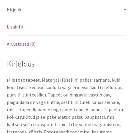
Kirjeldus
Lisainfo
Arvustused (0)
Kirjeldus
Fliis fototapeet.
Materjal (fliseliin) paberi sarnane, kuid
koostisesse võivad kuuluda väga erinevad kiud (tselluloos,
puuvill, sünteetika). Tapeet on hingav ja vastupidav,
paigaldada on väga lihtne, sest liim tuleb kanda seinale,
mitte tapeedipaanile nagu pabertapeedi puhul. Tapeet on
kokku rullitud ja eelpakendatud paksu pappkasti, mis
kaitseb seda transpordil. Täiesti turvaline magamistoas,
lastetoas, köögis. Fototapeedi tootmisel kasutame