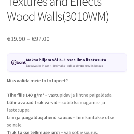
Textures and Effects
Wood Walls(3010WM)
Price
€
19.90
–
€
97.00
range:
€19.90
Maksa hiljem või 2–3 osas ilma lisatasuta
Saadaval ka Inbank järelmaks · vali sobiv makseviis kassas
through
€97.00
Miks valida meie fototapeet?
Tihe fliis 140 g/m²
– vastupidav ja lihtne paigaldada.
Lõhnavabad trükivärvid
– sobib ka magamis- ja
lastetuppa.
Liim ja paigaldusjuhend kaasas
– liim kantakse otse
seinale.
Trükitakse tellimuse järgi
– vali sobiv suurus.