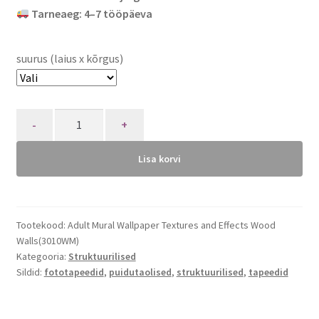
Tarneaeg: 4–7 tööpäeva
suurus (laius x kõrgus)
Quantity
Lisa korvi
Tootekood:
Adult Mural Wallpaper Textures and Effects Wood
Walls(3010WM)
Kategooria:
Struktuurilised
Sildid:
fototapeedid
,
puidutaolised
,
struktuurilised
,
tapeedid