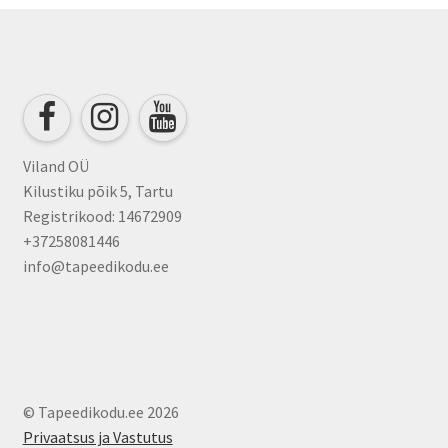
options
may
be
chosen
on
the
product
Viland OÜ
page
Kilustiku põik 5, Tartu
Registrikood: 14672909
+37258081446
info@tapeedikodu.ee
© Tapeedikodu.ee 2026
Privaatsus ja Vastutus