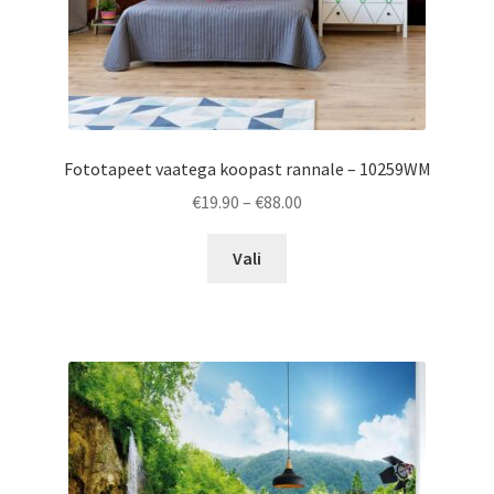
page
Fototapeet vaatega koopast rannale – 10259WM
Price
€
19.90
–
€
88.00
range:
This
€19.90
Vali
product
through
has
€88.00
multiple
variants.
The
options
may
be