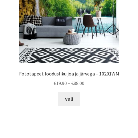
chosen
on
the
product
page
Fototapeet loodusliku joa ja järvega – 10201WM
Price
€
19.90
–
€
88.00
range:
This
€19.90
Vali
product
through
has
€88.00
multiple
variants.
The