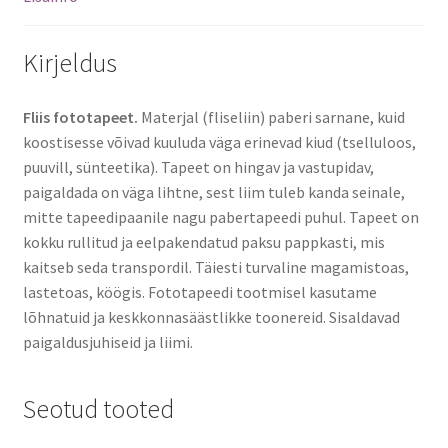
Kirjeldus
Fliis fototapeet.
Materjal (fliseliin) paberi sarnane, kuid
koostisesse võivad kuuluda väga erinevad kiud (tselluloos,
puuvill, sünteetika). Tapeet on hingav ja vastupidav,
paigaldada on väga lihtne, sest liim tuleb kanda seinale,
mitte tapeedipaanile nagu pabertapeedi puhul. Tapeet on
kokku rullitud ja eelpakendatud paksu pappkasti, mis
kaitseb seda transpordil. Täiesti turvaline magamistoas,
lastetoas, köögis. Fototapeedi tootmisel kasutame
lõhnatuid ja keskkonnasäästlikke toonereid. Sisaldavad
paigaldusjuhiseid ja liimi.
Seotud tooted