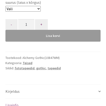
suurus (laius x kõrgus)
Quantity
Lisa korvi
Tootekood:
Alchemy Gothic(10847WM)
Kategooria:
Teised
Sildid:
fototapeedid
,
gothic
,
tapeedid
Kirjeldus
Lisainfo