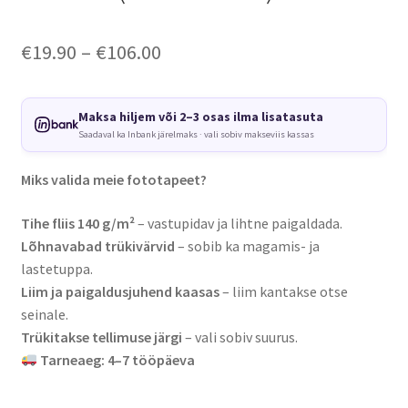
Price
€
19.90
–
€
106.00
range:
€19.90
Maksa hiljem või 2–3 osas ilma lisatasuta
Saadaval ka Inbank järelmaks · vali sobiv makseviis kassas
through
€106.00
Miks valida meie fototapeet?
Tihe fliis 140 g/m²
– vastupidav ja lihtne paigaldada.
Lõhnavabad trükivärvid
– sobib ka magamis- ja
lastetuppa.
Liim ja paigaldusjuhend kaasas
– liim kantakse otse
seinale.
Trükitakse tellimuse järgi
– vali sobiv suurus.
Tarneaeg: 4–7 tööpäeva