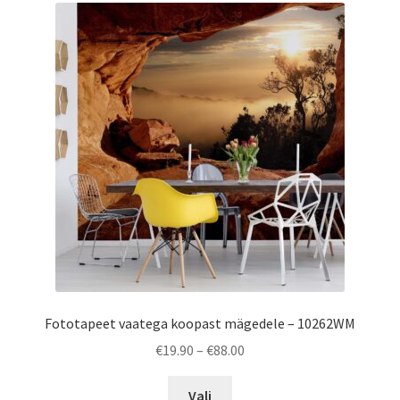
Fototapeet vaatega koopast mägedele – 10262WM
Price
€
19.90
–
€
88.00
range:
This
€19.90
Vali