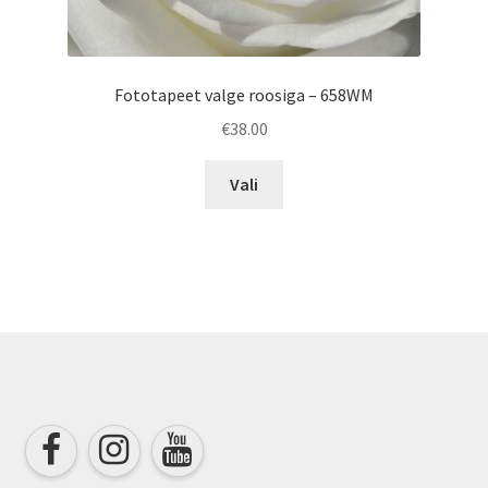
Fototapeet valge roosiga – 658WM
€
38.00
This
Vali
product
has
multiple
variants.
The
options
may
be
chosen
on
the