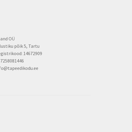
the
product
page
land OÜ
lustiku põik 5, Tartu
gistrikood: 14672909
37258081446
fo@tapeedikodu.ee