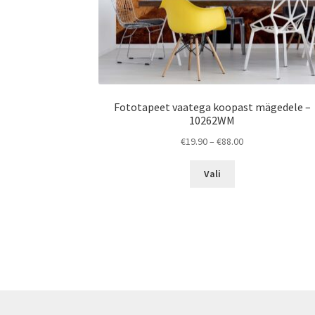
Fototapeet vaatega koopast mägedele –
10262WM
Price
€
19.90
–
€
88.00
range:
This
€19.90
Vali
product
through
has
€88.00
multiple
variants.
The
options
may
be
chosen