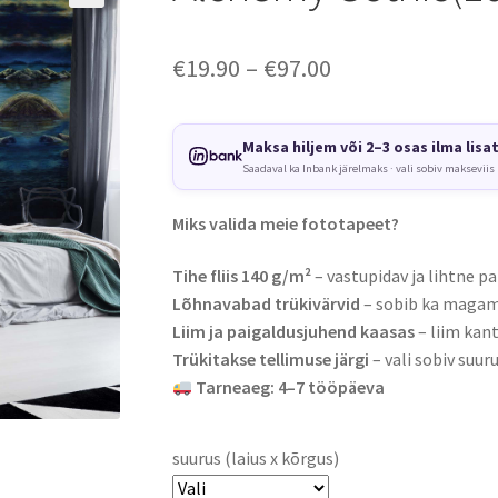
Price
€
19.90
–
€
97.00
range:
€19.90
Maksa hiljem või 2–3 osas ilma lisa
Saadaval ka Inbank järelmaks · vali sobiv makseviis
through
€97.00
Miks valida meie fototapeet?
Tihe fliis 140 g/m²
– vastupidav ja lihtne pa
Lõhnavabad trükivärvid
– sobib ka magami
Liim ja paigaldusjuhend kaasas
– liim kant
Trükitakse tellimuse järgi
– vali sobiv suuru
Tarneaeg: 4–7 tööpäeva
suurus (laius x kõrgus)