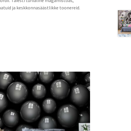
rdil. Täiesti turvaline magamistoas,
atuid ja keskkonnasäästlikke toonereid.