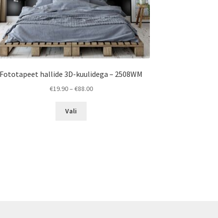
Fototapeet hallide 3D-kuulidega – 2508WM
Price
€
19.90
–
€
88.00
range:
This
€19.90
Vali
product
through
has
€88.00
multiple
variants.
The
options
may
be
chosen
on