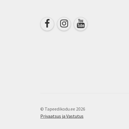
on
the
product
page
© Tapeedikodu.ee 2026
Privaatsus ja Vastutus