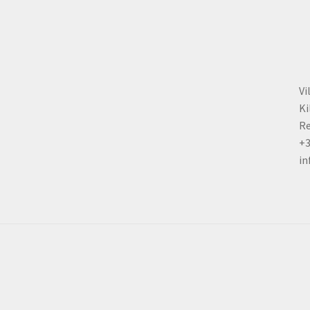
on
the
product
page
Vi
Ki
Re
+
in