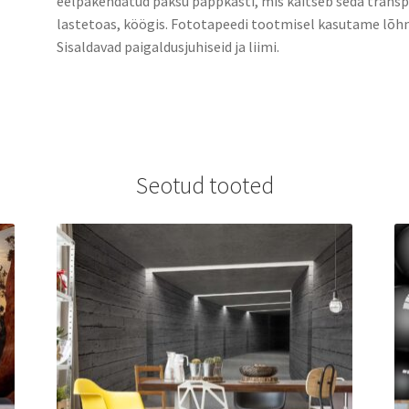
eelpakendatud paksu pappkasti, mis kaitseb seda transpo
lastetoas, köögis. Fototapeedi tootmisel kasutame lõhn
Sisaldavad paigaldusjuhiseid ja liimi.
Seotud tooted