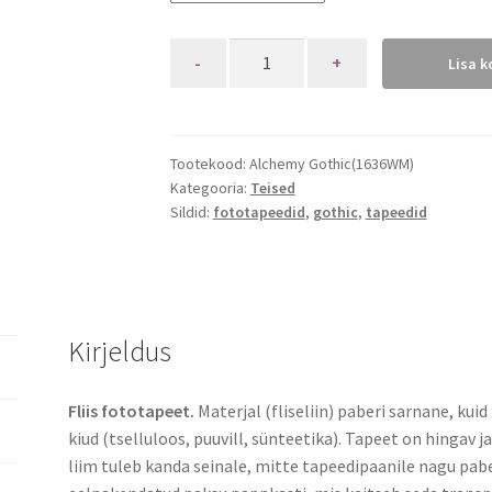
Quantity
Lisa k
Tootekood:
Alchemy Gothic(1636WM)
Kategooria:
Teised
Sildid:
fototapeedid
,
gothic
,
tapeedid
Kirjeldus
Fliis fototapeet.
Materjal (fliseliin) paberi sarnane, kui
kiud (tselluloos, puuvill, sünteetika). Tapeet on hingav j
liim tuleb kanda seinale, mitte tapeedipaanile nagu pabe