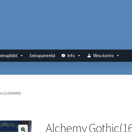
einapildid
Seinapaneelid
Info
Minu konto
hic(1636WM)
Alchemy Gothic(