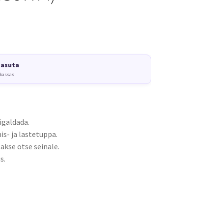
tasuta
 kassas
igaldada.
s- ja lastetuppa.
akse otse seinale.
s.