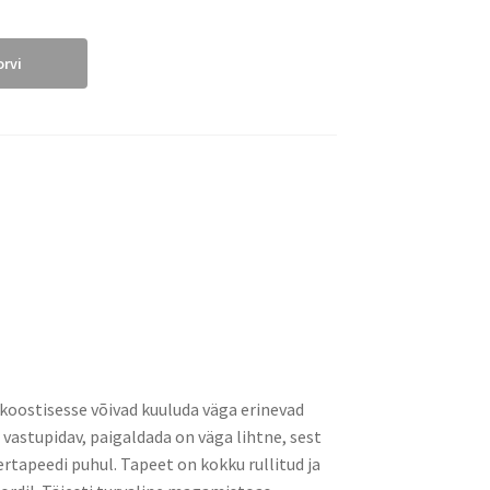
orvi
d koostisesse võivad kuuluda väga erinevad
a vastupidav, paigaldada on väga lihtne, sest
rtapeedi puhul. Tapeet on kokku rullitud ja