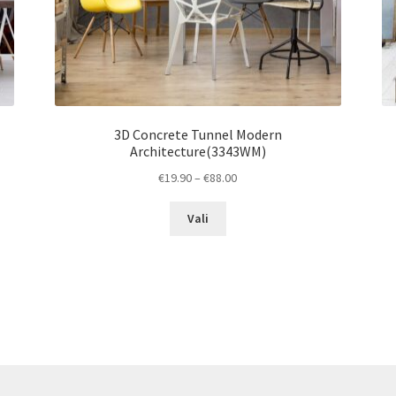
3D Concrete Tunnel Modern
Architecture(3343WM)
Price
€
19.90
–
€
88.00
range:
This
€19.90
Vali
product
through
has
€88.00
multiple
variants.
The
options
may
be
chosen