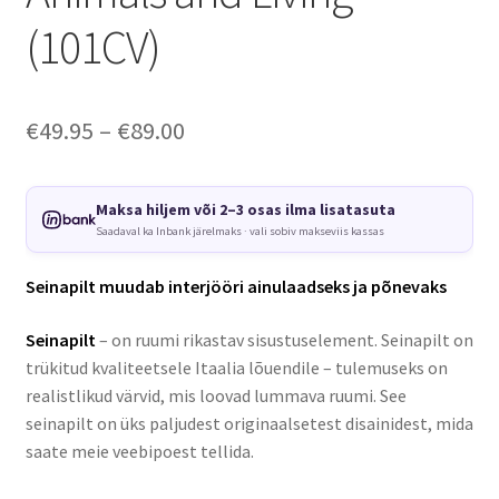
(101CV)
Price
€
49.95
–
€
89.00
range:
€49.95
Maksa hiljem või 2–3 osas ilma lisatasuta
Saadaval ka Inbank järelmaks · vali sobiv makseviis kassas
through
€89.00
Seinapilt muudab interjööri ainulaadseks ja põnevaks
Seinapilt
– on ruumi rikastav sisustuselement. Seinapilt on
trükitud kvaliteetsele Itaalia lõuendile – tulemuseks on
realistlikud värvid, mis loovad lummava ruumi. See
seinapilt on üks paljudest originaalsetest disainidest, mida
saate meie veebipoest tellida.