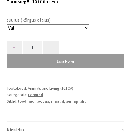
Tarneaeg 5- 10 tööpäeva
suurus (kõrgus x laius)
Quantity
Lisa korvi
Tootekood:
Animals and Living (101CV)
Kategooria:
Loomad
Sildid:
loodmad
,
loodus
,
maalid
,
seinapildid
Kirjeldus