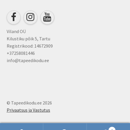
be
chosen
on
the
product
Viland OÜ
page
Kilustiku põik 5, Tartu
Registrikood: 14672909
+37258081446
info@tapeedikodu.ee
© Tapeedikodu.ee 2026
Privaatsus ja Vastutus