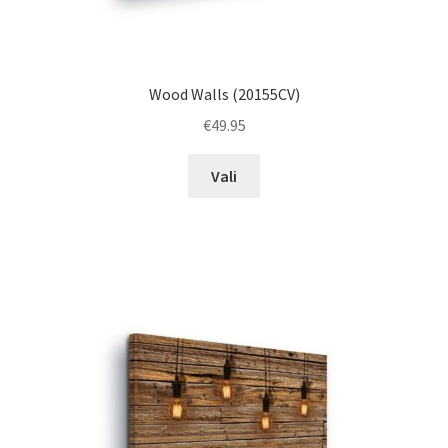
Wood Walls (20155CV)
€
49.95
This
Vali
product
has
multiple
variants.
The
options
may
be
chosen
on
the