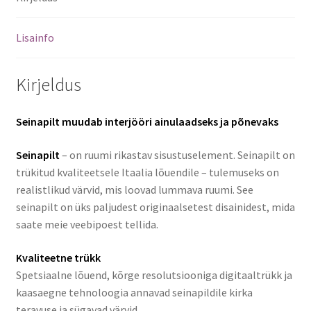
Lisainfo
Kirjeldus
Seinapilt muudab interjööri ainulaadseks ja põnevaks
Seinapilt
– on ruumi rikastav sisustuselement. Seinapilt on
trükitud kvaliteetsele Itaalia lõuendile – tulemuseks on
realistlikud värvid, mis loovad lummava ruumi. See
seinapilt on üks paljudest originaalsetest disainidest, mida
saate meie veebipoest tellida.
Kvaliteetne trükk
Spetsiaalne lõuend, kõrge resolutsiooniga digitaaltrükk ja
kaasaegne tehnoloogia annavad seinapildile kirka
teravuse ja sügavad värvid.