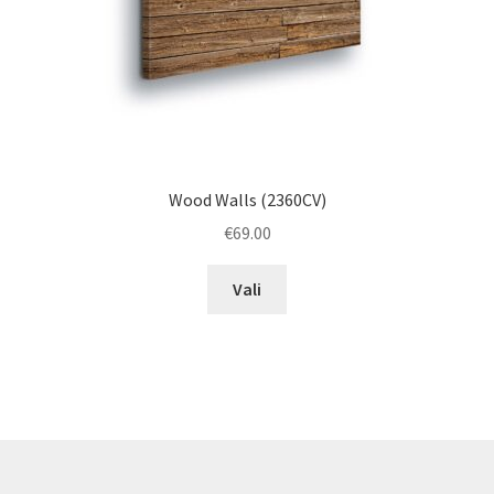
product
page
Wood Walls (2360CV)
€
69.00
This
Vali
product
has
multiple
variants.
The
options
may