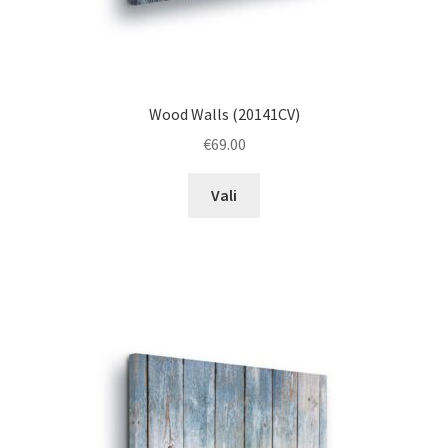
Wood Walls (20141CV)
€
69.00
This
Vali
product
has
multiple
variants.
The
options
may
be
chosen
on