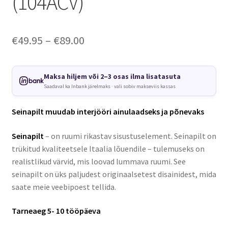
(104ACV)
Price
€
49.95
–
€
89.00
range:
€49.95
Maksa hiljem või 2–3 osas ilma lisatasuta
Saadaval ka Inbank järelmaks · vali sobiv makseviis kassas
through
€89.00
Seinapilt muudab interjööri ainulaadseks ja põnevaks
Seinapilt
– on ruumi rikastav sisustuselement. Seinapilt on
trükitud kvaliteetsele Itaalia lõuendile – tulemuseks on
realistlikud värvid, mis loovad lummava ruumi. See
seinapilt on üks paljudest originaalsetest disainidest, mida
saate meie veebipoest tellida.
Tarneaeg 5- 10 tööpäeva