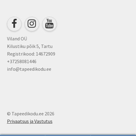
be
chosen
on
the
product
Viland OÜ
page
Kilustiku põik 5, Tartu
Registrikood: 14672909
+37258081446
info@tapeedikodu.ee
© Tapeedikodu.ee 2026
Privaatsus ja Vastutus