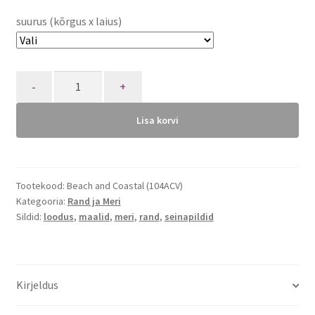
suurus (kõrgus x laius)
Quantity
Lisa korvi
Tootekood:
Beach and Coastal (104ACV)
Kategooria:
Rand ja Meri
Sildid:
loodus
,
maalid
,
meri
,
rand
,
seinapildid
Kirjeldus