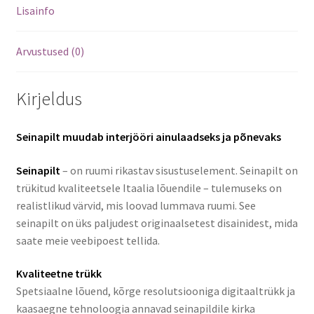
Lisainfo
Arvustused (0)
Kirjeldus
Seinapilt muudab interjööri ainulaadseks ja põnevaks
Seinapilt
– on ruumi rikastav sisustuselement. Seinapilt on
trükitud kvaliteetsele Itaalia lõuendile – tulemuseks on
realistlikud värvid, mis loovad lummava ruumi. See
seinapilt on üks paljudest originaalsetest disainidest, mida
saate meie veebipoest tellida.
Kvaliteetne trükk
Spetsiaalne lõuend, kõrge resolutsiooniga digitaaltrükk ja
kaasaegne tehnoloogia annavad seinapildile kirka