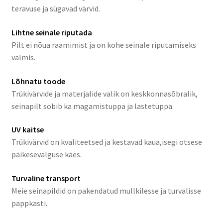
teravuse ja sügavad värvid.
Lihtne seinale riputada
Pilt ei nõua raamimist ja on kohe seinale riputamiseks
valmis.
Lõhnatu toode
Trükivärvide ja materjalide valik on keskkonnasõbralik,
seinapilt sobib ka magamistuppa ja lastetuppa.
UV kaitse
Trükivärvid on kvaliteetsed ja kestavad kaua,isegi otsese
päikesevalguse käes.
Turvaline transport
Meie seinapildid on pakendatud mullkilesse ja turvalisse
pappkasti.