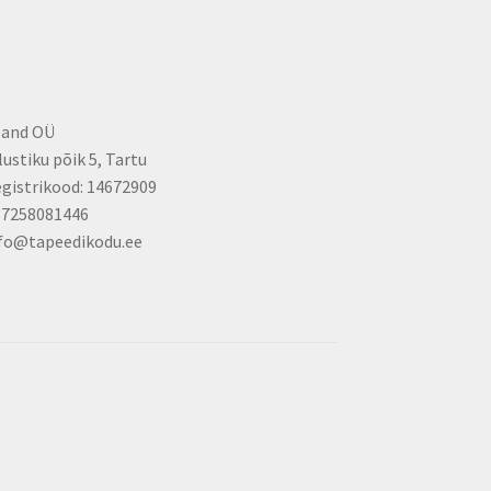
the
product
page
land OÜ
lustiku põik 5, Tartu
gistrikood: 14672909
37258081446
fo@tapeedikodu.ee