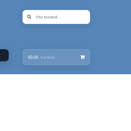
Otsi:
Otsi
€
0.00
0 artiklit