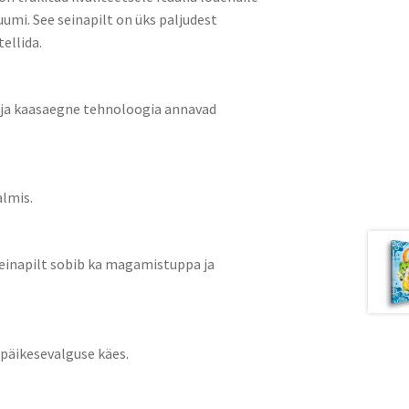
umi. See seinapilt on üks paljudest
ellida.
k ja kaasaegne tehnoloogia annavad
almis.
 seinapilt sobib ka magamistuppa ja
 päikesevalguse käes.