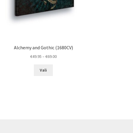
Alchemy and Gothic (1680CV)
Price
€
49.95
–
€
69.00
range:
This
€49.95
Vali
product
through
has
€69.00
multiple
variants.
The
options
may
be
chosen
on