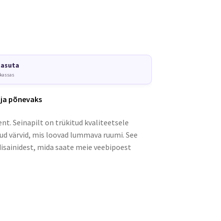
tasuta
 kassas
 ja põnevaks
nt. Seinapilt on trükitud kvaliteetsele
kud värvid, mis loovad lummava ruumi. See
disainidest, mida saate meie veebipoest