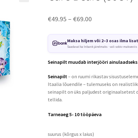
Price
€
49.95
–
€
69.00
range:
€49.95
Maksa hiljem või 2–3 osas ilma lisa
Saadaval ka Inbank järelmaks · vali sobiv makseviis
through
€69.00
Seinapilt muudab interjööri ainulaadseks
Seinapilt
– on ruumi rikastav sisustuseleme
Itaalia lõuendile – tulemuseks on realistli
seinapilt on üks paljudest originaalsetest 
tellida.
Tarneaeg 5- 10 tööpäeva
suurus (kõrgus x laius)