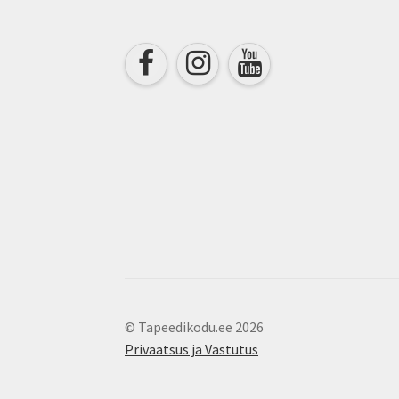
the
product
page
© Tapeedikodu.ee 2026
Privaatsus ja Vastutus