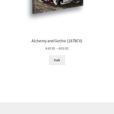
Alchemy and Gothic (1678CV)
Price
€
49.95
–
€
69.00
range:
This
€49.95
Vali
product
through
has
€69.00
multiple
variants.
The
options
may
be
chosen
on