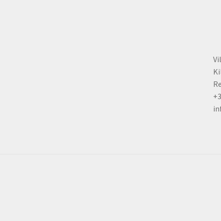
the
product
page
Vi
Ki
Re
+
in