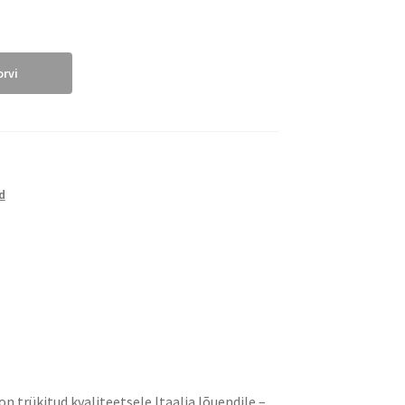
orvi
d
on trükitud kvaliteetsele Itaalia lõuendile –