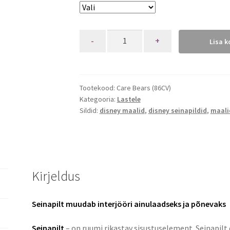
Quantity
Lisa k
Tootekood:
Care Bears (86CV)
Kategooria:
Lastele
Sildid:
disney maalid
,
disney seinapildid
,
maali
Kirjeldus
Seinapilt muudab interjööri ainulaadseks ja põnevaks
Seinapilt
– on ruumi rikastav sisustuselement. Seinapilt 