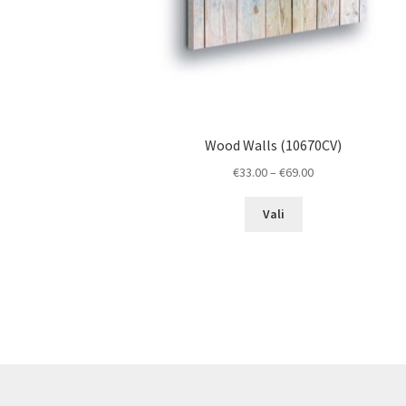
Wood Walls (10670CV)
Price
€
33.00
–
€
69.00
range:
This
€33.00
Vali
product
through
has
€69.00
multiple
variants.
The
options
may
be
chosen
on