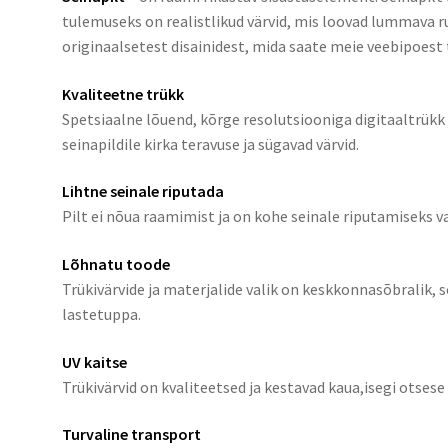
tulemuseks on realistlikud värvid, mis loovad lummava ru
originaalsetest disainidest, mida saate meie veebipoest t
Kvaliteetne trükk
Spetsiaalne lõuend, kõrge resolutsiooniga digitaaltrük
seinapildile kirka teravuse ja sügavad värvid.
Lihtne seinale riputada
Pilt ei nõua raamimist ja on kohe seinale riputamiseks v
Lõhnatu toode
Trükivärvide ja materjalide valik on keskkonnasõbralik,
lastetuppa.
UV kaitse
Trükivärvid on kvaliteetsed ja kestavad kaua,isegi otsese
Turvaline transport