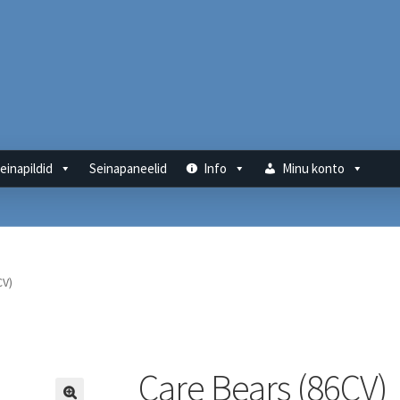
einapildid
Seinapaneelid
Info
Minu konto
CV)
Care Bears (86CV)