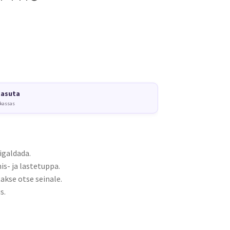
tasuta
 kassas
igaldada.
s- ja lastetuppa.
akse otse seinale.
s.