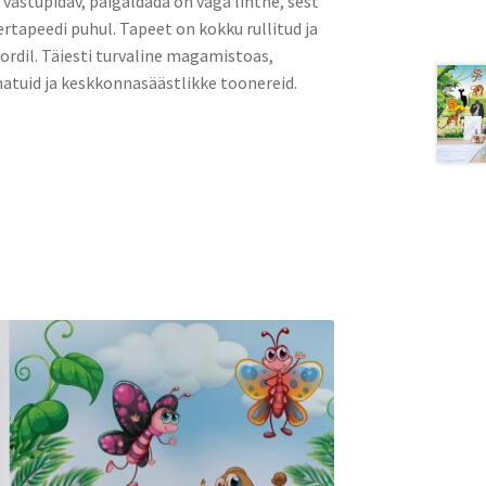
a vastupidav, paigaldada on väga lihtne, sest
rtapeedi puhul. Tapeet on kokku rullitud ja
rdil. Täiesti turvaline magamistoas,
atuid ja keskkonnasäästlikke toonereid.