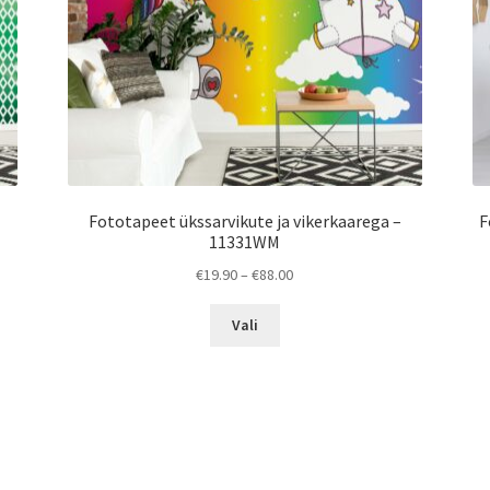
Fototapeet ükssarvikute ja vikerkaarega –
F
11331WM
Price
€
19.90
–
€
88.00
range:
This
€19.90
Vali
product
through
has
€88.00
multiple
variants.
The
options
may