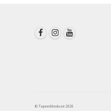
chosen
on
the
product
page
© Tapeedikodu.ee 2026