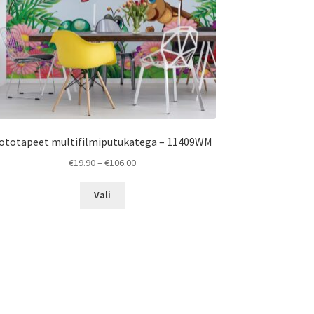
ototapeet multifilmiputukatega – 11409WM
Price
€
19.90
–
€
106.00
range:
This
€19.90
Vali
product
through
has
€106.00
multiple
variants.
The
options
may
be