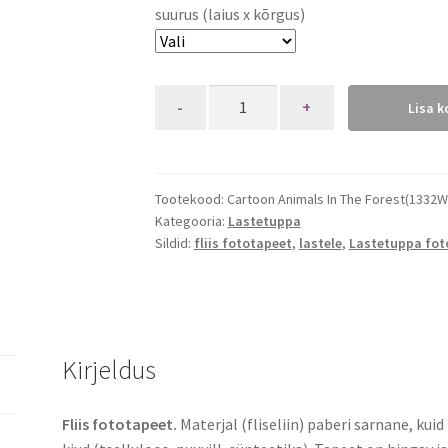
suurus (laius x kõrgus)
Quantity
Lisa k
Tootekood:
Cartoon Animals In The Forest(1332
Kategooria:
Lastetuppa
Sildid:
fliis fototapeet
,
lastele
,
Lastetuppa fot
Kirjeldus
Fliis fototapeet.
Materjal (fliseliin) paberi sarnane, kui