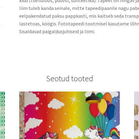
kiud (tselluloos, puuvill, sünteetika). Tapeet on hingav j
liim tuleb kanda seinale, mitte tapeedipaanile nagu pabe
eelpakendatud paksu pappkasti, mis kaitseb seda transpo
lastetoas, köögis. Fototapeedi tootmisel kasutame lõhn
Sisaldavad paigaldusjuhiseid ja liimi.
Seotud tooted