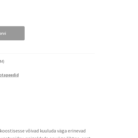
orvi
WM)
otapeedid
d koostisesse võivad kuuluda väga erinevad