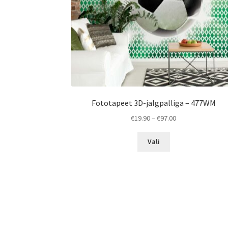
Fototapeet 3D-jalgpalliga – 477WM
Price
€
19.90
–
€
97.00
range:
This
€19.90
Vali
product
through
has
€97.00
multiple
variants.
The
options
may
be