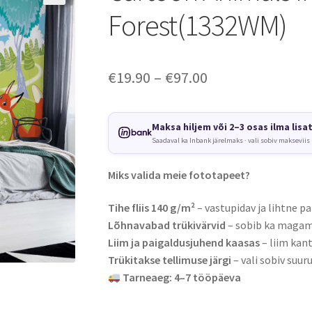
Forest(1332WM)
Price
€
19.90
–
€
97.00
range:
€19.90
Maksa hiljem või 2–3 osas ilma lisa
Saadaval ka Inbank järelmaks · vali sobiv makseviis
through
€97.00
Miks valida meie fototapeet?
Tihe fliis 140 g/m²
– vastupidav ja lihtne pa
Lõhnavabad trükivärvid
– sobib ka magami
Liim ja paigaldusjuhend kaasas
– liim kant
Trükitakse tellimuse järgi
– vali sobiv suuru
Tarneaeg: 4–7 tööpäeva