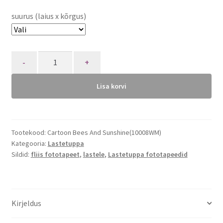
suurus (laius x kõrgus)
Quantity
Lisa korvi
Tootekood:
Cartoon Bees And Sunshine(10008WM)
Kategooria:
Lastetuppa
Sildid:
fliis fototapeet
,
lastele
,
Lastetuppa fototapeedid
Kirjeldus