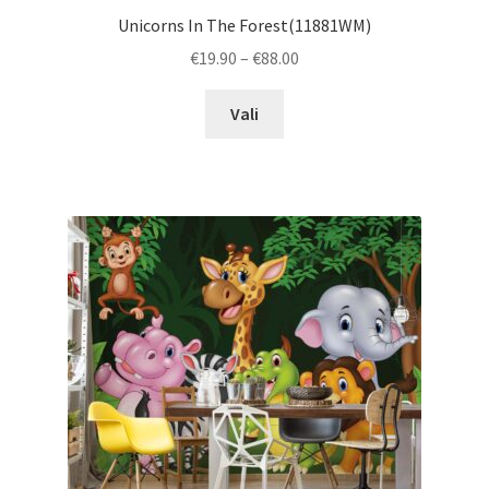
Unicorns In The Forest(11881WM)
Price
€
19.90
–
€
88.00
range:
This
€19.90
Vali
product
through
has
€88.00
multiple
variants.
The
options
may
be
chosen
on
the
product
page