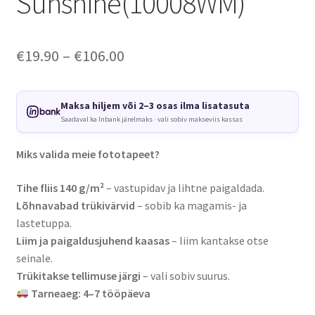
Sunshine(10008WM)
Price
€
19.90
–
€
106.00
range:
€19.90
Maksa hiljem või 2–3 osas ilma lisatasuta
Saadaval ka Inbank järelmaks · vali sobiv makseviis kassas
through
€106.00
Miks valida meie fototapeet?
Tihe fliis 140 g/m²
– vastupidav ja lihtne paigaldada.
Lõhnavabad trükivärvid
– sobib ka magamis- ja
lastetuppa.
Liim ja paigaldusjuhend kaasas
– liim kantakse otse
seinale.
Trükitakse tellimuse järgi
– vali sobiv suurus.
Tarneaeg: 4–7 tööpäeva