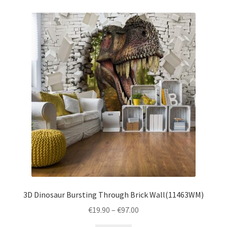
3D Dinosaur Bursting Through Brick Wall(11463WM)
Price
€
19.90
–
€
97.00
range: