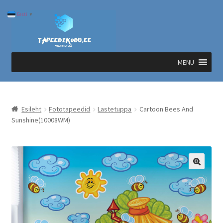
Liigu
Liigu
Eesti
▼
navigeerimisele
sisu
juurde
MENU
Esileht
Fototapeedid
Lastetuppa
Cartoon Bees And
Sunshine(10008WM)