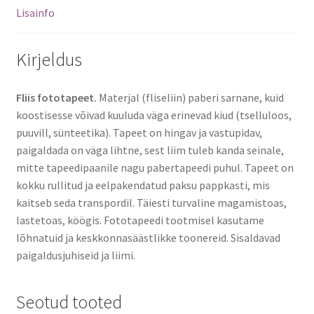
Lisainfo
Kirjeldus
Fliis fototapeet.
Materjal (fliseliin) paberi sarnane, kuid
koostisesse võivad kuuluda väga erinevad kiud (tselluloos,
puuvill, sünteetika). Tapeet on hingav ja vastupidav,
paigaldada on väga lihtne, sest liim tuleb kanda seinale,
mitte tapeedipaanile nagu pabertapeedi puhul. Tapeet on
kokku rullitud ja eelpakendatud paksu pappkasti, mis
kaitseb seda transpordil. Täiesti turvaline magamistoas,
lastetoas, köögis. Fototapeedi tootmisel kasutame
lõhnatuid ja keskkonnasäästlikke toonereid. Sisaldavad
paigaldusjuhiseid ja liimi.
Seotud tooted