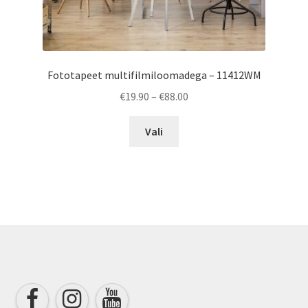
Fototapeet multifilmiloomadega – 11412WM
Price
€
19.90
–
€
88.00
range:
This
€19.90
Vali
product
through
has
€88.00
multiple
variants.
The
options
may
be
chosen
on