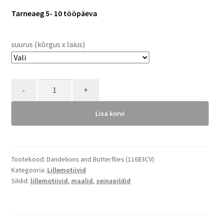
Tarneaeg 5- 10 tööpäeva
suurus (kõrgus x laius)
Quantity
Lisa korvi
Tootekood:
Dandelions and Butterflies (11683CV)
Kategooria:
Lillemotiivid
Sildid:
lillemotiivid
,
maalid
,
seinapildid