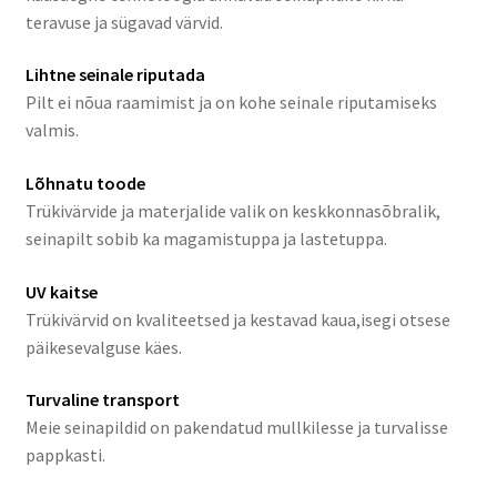
teravuse ja sügavad värvid.
Lihtne seinale riputada
Pilt ei nõua raamimist ja on kohe seinale riputamiseks
valmis.
Lõhnatu toode
Trükivärvide ja materjalide valik on keskkonnasõbralik,
seinapilt sobib ka magamistuppa ja lastetuppa.
UV kaitse
Trükivärvid on kvaliteetsed ja kestavad kaua,isegi otsese
päikesevalguse käes.
Turvaline transport
Meie seinapildid on pakendatud mullkilesse ja turvalisse
pappkasti.