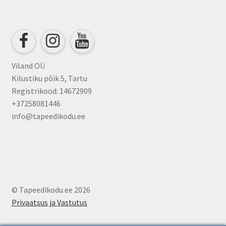
may
be
chosen
on
the
product
Viland OÜ
page
Kilustiku põik 5, Tartu
Registrikood: 14672909
+37258081446
info@tapeedikodu.ee
© Tapeedikodu.ee 2026
Privaatsus ja Vastutus