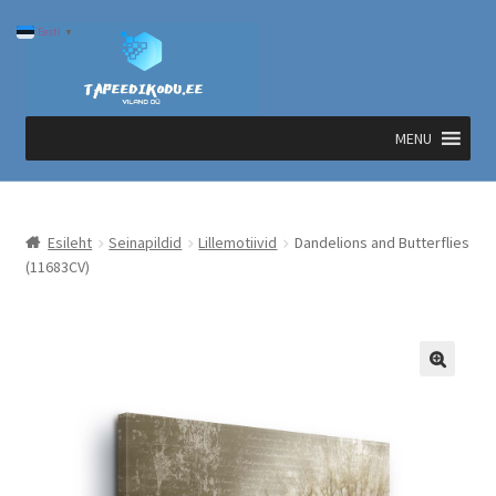
Liigu
Liigu
Eesti
▼
navigeerimisele
sisu
juurde
MENU
Esileht
Seinapildid
Lillemotiivid
Dandelions and Butterflies
(11683CV)