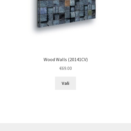
the
product
page
Wood Walls (20141CV)
€
69.00
This
Vali
product
has
multiple
variants.
The
options