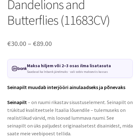
Dandelions and
Butterflies (11683CV)
Price
€
30.00
–
€
89.00
range:
€30.00
Maksa hiljem või 2–3 osas ilma lisatasuta
Saadaval ka Inbank järelmaks · vali sobiv makseviis kassas
through
€89.00
Seinapilt muudab interjööri ainulaadseks ja põnevaks
Seinapilt
– on ruumi rikastav sisustuselement. Seinapilt on
trükitud kvaliteetsele Itaalia lõuendile – tulemuseks on
realistlikud värvid, mis loovad lummava ruumi. See
seinapilt on üks paljudest originaalsetest disainidest, mida
saate meie veebipoest tellida.