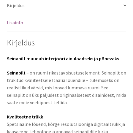
Kirjeldus
Lisainfo
Kirjeldus
Seinapilt muudab interjööri ainulaadseks ja põnevaks
Seinapilt
– on ruumi rikastav sisustuselement. Seinapilt on
trükitud kvaliteetsele Itaalia lõuendile – tulemuseks on
realistlikud värvid, mis loovad lummava ruumi. See
seinapilt on üks paljudest originaalsetest disainidest, mida
saate meie veebipoest tellida.
Kvaliteetne trükk
Spetsiaalne lõuend, kõrge resolutsiooniga digitaaltrükk ja
kaasaegne tehnoloogia annavad seinapildile kirka