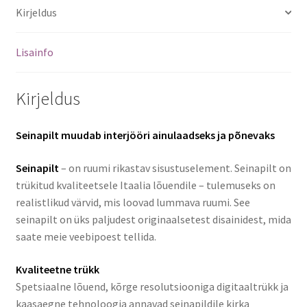
Kirjeldus
Lisainfo
Kirjeldus
Seinapilt muudab interjööri ainulaadseks ja põnevaks
Seinapilt
– on ruumi rikastav sisustuselement. Seinapilt on
trükitud kvaliteetsele Itaalia lõuendile – tulemuseks on
realistlikud värvid, mis loovad lummava ruumi. See
seinapilt on üks paljudest originaalsetest disainidest, mida
saate meie veebipoest tellida.
Kvaliteetne trükk
Spetsiaalne lõuend, kõrge resolutsiooniga digitaaltrükk ja
kaasaegne tehnoloogia annavad seinapildile kirka