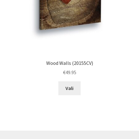
the
product
page
Wood Walls (20155CV)
€
49.95
This
Vali
product
has
multiple
variants.
The
options