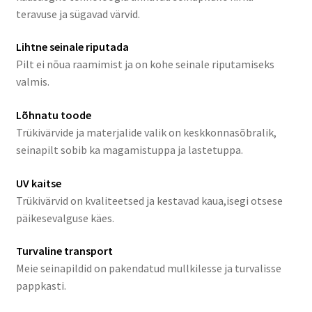
teravuse ja sügavad värvid.
Lihtne seinale riputada
Pilt ei nõua raamimist ja on kohe seinale riputamiseks
valmis.
Lõhnatu toode
Trükivärvide ja materjalide valik on keskkonnasõbralik,
seinapilt sobib ka magamistuppa ja lastetuppa.
UV kaitse
Trükivärvid on kvaliteetsed ja kestavad kaua,isegi otsese
päikesevalguse käes.
Turvaline transport
Meie seinapildid on pakendatud mullkilesse ja turvalisse
pappkasti.