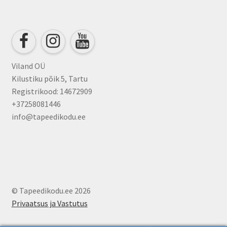
may
be
chosen
on
the
product
Viland OÜ
page
Kilustiku põik 5, Tartu
Registrikood: 14672909
+37258081446
info@tapeedikodu.ee
© Tapeedikodu.ee 2026
Privaatsus ja Vastutus