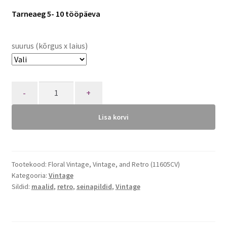
Tarneaeg 5- 10 tööpäeva
suurus (kõrgus x laius)
Quantity
Lisa korvi
Tootekood:
Floral Vintage, Vintage, and Retro (11605CV)
Kategooria:
Vintage
Sildid:
maalid
,
retro
,
seinapildid
,
Vintage