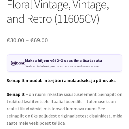
Floral Vintage, Vintage,
and Retro (11605CV)
Price
€
30.00
–
€
69.00
range:
€30.00
Maksa hiljem või 2–3 osas ilma lisatasuta
Saadaval ka Inbank järelmaks · vali sobiv makseviis kassas
through
€69.00
Seinapilt muudab interjööri ainulaadseks ja põnevaks
Seinapilt
– on ruumi rikastav sisustuselement. Seinapilt on
trükitud kvaliteetsele Itaalia lõuendile – tulemuseks on
realistlikud värvid, mis loovad lummava ruumi. See
seinapilt on üks paljudest originaalsetest disainidest, mida
saate meie veebipoest tellida.