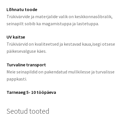
Lõhnatu toode
Trükivärvide ja materjalide valik on keskkonnasõbralik,
seinapilt sobib ka magamistuppa ja lastetuppa.
UV kaitse
Trükivärvid on kvaliteetsed ja kestavad kaua,isegi otsese
päikesevalguse käes.
Turvaline transport
Meie seinapildid on pakendatud mullkilesse ja turvalisse
pappkasti.
Tarneaeg 5- 10 tööpäeva
Seotud tooted