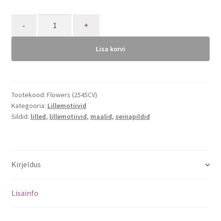
Quantity
Lisa korvi
Tootekood:
Flowers (2545CV)
Kategooria:
Lillemotiivid
Sildid:
lilled
,
lillemotiivid
,
maalid
,
seinapildid
Kirjeldus
Lisainfo