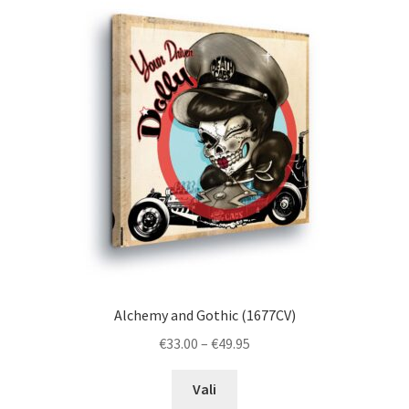
Alchemy and Gothic (1677CV)
Price
€
33.00
–
€
49.95
range:
This
€33.00
Vali
product