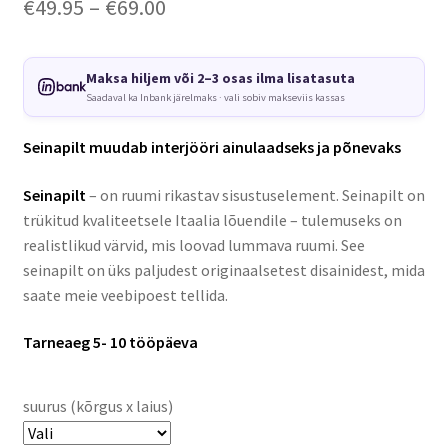
Price
€
49.95
–
€
69.00
range:
€49.95
Maksa hiljem või 2–3 osas ilma lisatasuta
Saadaval ka Inbank järelmaks · vali sobiv makseviis kassas
through
€69.00
Seinapilt muudab interjööri ainulaadseks ja põnevaks
Seinapilt
– on ruumi rikastav sisustuselement. Seinapilt on
trükitud kvaliteetsele Itaalia lõuendile – tulemuseks on
realistlikud värvid, mis loovad lummava ruumi. See
seinapilt on üks paljudest originaalsetest disainidest, mida
saate meie veebipoest tellida.
Tarneaeg 5- 10 tööpäeva
suurus (kõrgus x laius)