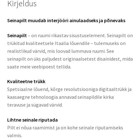
Kirjeldus
Seinapilt muudab interjööri ainulaadseks ja põnevaks
Seinapilt
– on ruumi rikastav sisustuselement. Seinapilt on
trükitud kvaliteetsele Itaalia lõuendile – tulemuseks on
realistlikud värvid, mis loovad lummava ruumi. See
seinapilt on üks paljudest originaalsetest disainidest, mida
saate meie veebipoest tellida.
Kvaliteetne trükk
Spetsiaalne lõuend, kõrge resolutsiooniga digitaaltrükk ja
kaasaegne tehnoloogia annavad seinapildile kirka
teravuse ja sügavad värvid.
Lihtne seinale riputada
Pilt ei nõua raamimist ja on kohe seinale riputamiseks
valmis.